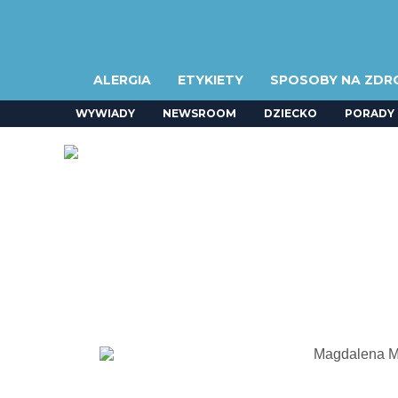
ALERGIA
ETYKIETY
SPOSOBY NA ZDR
WYWIADY
NEWSROOM
DZIECKO
PORADY