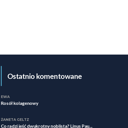
Ostatnio komentowane
EWA
Rosół kolagenowy
ŻANETA GELTZ
Co radzi jeść dwukrotny noblista? Linus Pau...