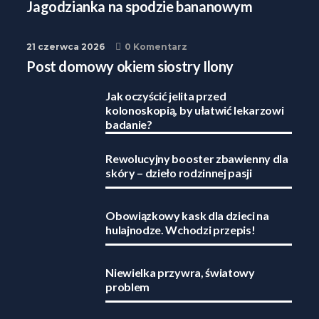
Jagodzianka na spodzie bananowym
21 czerwca 2026
0 Komentarz
Post domowy okiem siostry Ilony
Jak oczyścić jelita przed
kolonoskopią, by ułatwić lekarzowi
badanie?
Rewolucyjny booster zbawienny dla
skóry – dzieło rodzinnej pasji
Obowiązkowy kask dla dzieci na
hulajnodze. Wchodzi przepis!
Niewielka przywra, światowy
problem