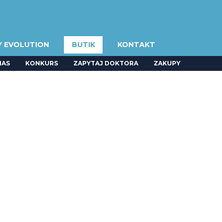
Y EVOLUTION
BUTIK
KONTAKT
NAS
KONKURS
ZAPYTAJ DOKTORA
ZAKUPY