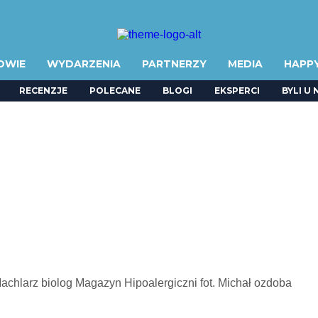
OWIE
WYDARZENIA
PARTNERZY
MEDIA
HAPP
RECENZJE
POLECANE
BLOGI
EKSPERCI
BYLI U 