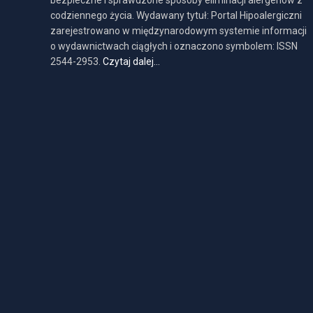
bezpieczne i sprawdzone sposoby eliminacji alergenów z
codziennego życia. Wydawany tytuł: Portal Hipoalergiczni
zarejestrowano w międzynarodowym systemie informacji
o wydawnictwach ciągłych i oznaczono symbolem: ISSN
2544-2953.
Czytaj dalej…