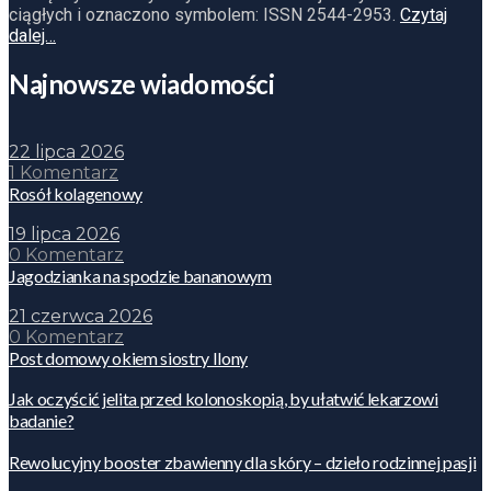
ciągłych i oznaczono symbolem: ISSN 2544-2953.
Czytaj
dalej…
Najnowsze wiadomości
22 lipca 2026
1 Komentarz
Rosół kolagenowy
19 lipca 2026
0 Komentarz
Jagodzianka na spodzie bananowym
21 czerwca 2026
0 Komentarz
Post domowy okiem siostry Ilony
Jak oczyścić jelita przed kolonoskopią, by ułatwić lekarzowi
badanie?
Rewolucyjny booster zbawienny dla skóry – dzieło rodzinnej pasji