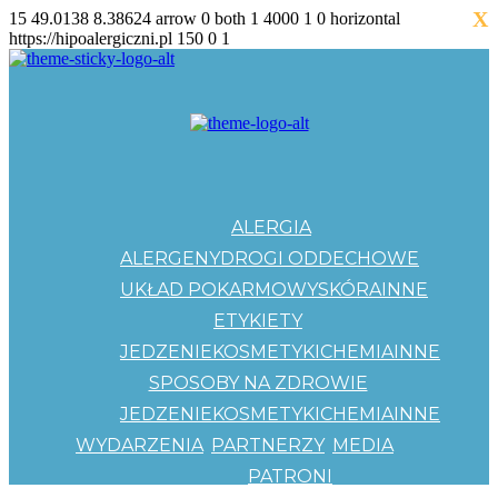
X
15
49.0138
8.38624
arrow
0
both
1
4000
1
0
horizontal
https://hipoalergiczni.pl
150
0
1
ALERGIA
ALERGENY
DROGI ODDECHOWE
UKŁAD POKARMOWY
SKÓRA
INNE
ETYKIETY
JEDZENIE
KOSMETYKI
CHEMIA
INNE
SPOSOBY NA ZDROWIE
JEDZENIE
KOSMETYKI
CHEMIA
INNE
WYDARZENIA
PARTNERZY
MEDIA
PATRONI