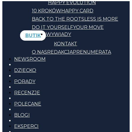
HAPPY EVOLUTION
10 KROKÓW
HAPPY CARD
BACK TO THE ROOTS
LESS IS MORE
DO IT YOURSELF
YOUR MOVE
WYWIADY
BUTIK
KONTAKT
O NAS
REDAKCJA
PRENUMERATA
NEWSROOM
DZIECKO
PORADY
RECENZJE
POLECANE
BLOGI
EKSPERCI