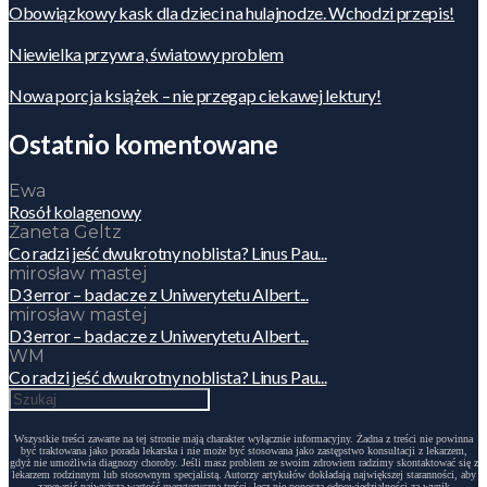
Obowiązkowy kask dla dzieci na hulajnodze. Wchodzi przepis!
Niewielka przywra, światowy problem
Nowa porcja książek – nie przegap ciekawej lektury!
Ostatnio komentowane
Ewa
Rosół kolagenowy
Żaneta Geltz
Co radzi jeść dwukrotny noblista? Linus Pau...
mirosław mastej
D3 error – badacze z Uniwerytetu Albert...
mirosław mastej
D3 error – badacze z Uniwerytetu Albert...
WM
Co radzi jeść dwukrotny noblista? Linus Pau...
Wszystkie treści zawarte na tej stronie mają charakter wyłącznie informacyjny. Żadna z treści nie powinna
być traktowana jako porada lekarska i nie może być stosowana jako zastępstwo konsultacji z lekarzem,
gdyż nie umożliwia diagnozy choroby. Jeśli masz problem ze swoim zdrowiem radzimy skontaktować się z
lekarzem rodzinnym lub stosownym specjalistą. Autorzy artykułów dokładają największej staranności, aby
zapewnić najwyższą wartość merytoryczną treści, lecz nie ponoszą odpowiedzialności za wynik