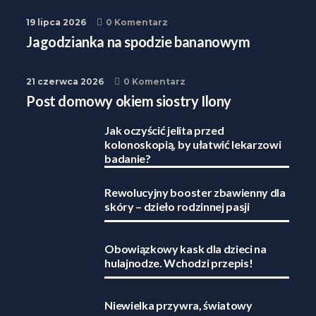
19 lipca 2026
0 Komentarz
Jagodzianka na spodzie bananowym
21 czerwca 2026
0 Komentarz
Post domowy okiem siostry Ilony
Jak oczyścić jelita przed
kolonoskopią, by ułatwić lekarzowi
badanie?
Rewolucyjny booster zbawienny dla
skóry – dzieło rodzinnej pasji
Obowiązkowy kask dla dzieci na
hulajnodze. Wchodzi przepis!
Niewielka przywra, światowy