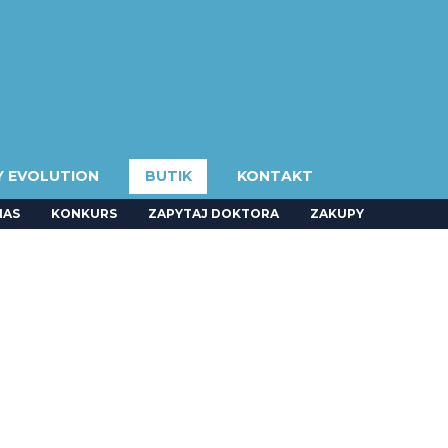
Y EVOLUTION
BUTIK
KONTAKT
NAS
KONKURS
ZAPYTAJ DOKTORA
ZAKUPY