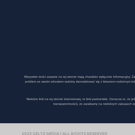
Wszystkie treści zawarte na tej stronie mają charakter wyłącznie informacyjny.
problem ze swoim zdrowiem radzimy skontaktować się z lekarzem rodzinnym lub 
Niektóre linki na tej stronie internetowej, to linki partnerskie. Oznacza to, ż
transparentności), że zarabiamy na niektórych zakupach w
2023 GELTZ MEDIA | ALL RIGHTS RESERVED