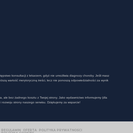
tępstwo konsultacji z lekarzem, gdyż nie umożliwia diagnozy choroby. Jeśli masz
ższą wartość merytoryczną treści, lecz nie ponoszą odpowiedzialności za wynik
ienia, ale bez żadnego kosztu z Twojej strony. Jako wydawnictwo informujemy (dla
i rozwoju strony naszego serwisu. Dziękujemy za wsparcie!
REGULAMIN
OFERTA
POLITYKA PRYWATNOŚCI