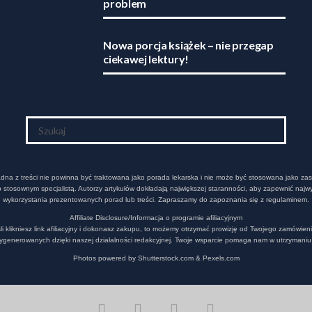
problem
Nowa porcja książek – nie przegap
ciekawej lektury!
 Żadna z treści nie powinna być traktowana jako porada lekarska i nie może być stosowana jako zas
stosownym specjalistą. Autorzy artykułów dokładają największej staranności, aby zapewnić najwy
wykorzystania prezentowanych porad lub treści. Zapraszamy do zapoznania się z regulaminem.
Affiliate Disclosure/Informacja o programie afiliacyjnym
e jeśli klikniesz link afiliacyjny i dokonasz zakupu, to możemy otrzymać prowizję od Twojego zamów
ygenerowanych dzięki naszej działalności redakcyjnej. Twoje wsparcie pomaga nam w utrzymaniu 
Photos powered by Shutterstock.com & Pexels.com