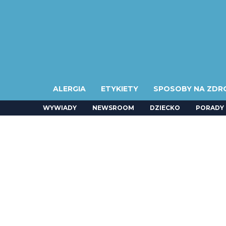
ALERGIA
ETYKIETY
SPOSOBY NA ZDR
WYWIADY
NEWSROOM
DZIECKO
PORADY