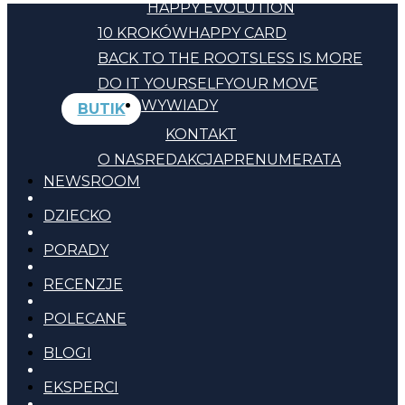
HAPPY EVOLUTION
10 KROKÓW
HAPPY CARD
BACK TO THE ROOTS
LESS IS MORE
DO IT YOURSELF
YOUR MOVE
WYWIADY
BUTIK
KONTAKT
O NAS
REDAKCJA
PRENUMERATA
NEWSROOM
DZIECKO
PORADY
RECENZJE
POLECANE
BLOGI
EKSPERCI