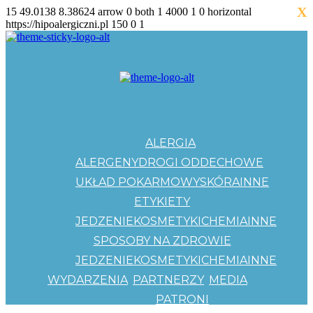
X
15
49.0138
8.38624
arrow
0
both
1
4000
1
0
horizontal
https://hipoalergiczni.pl
150
0
1
ALERGIA
ALERGENY
DROGI ODDECHOWE
UKŁAD POKARMOWY
SKÓRA
INNE
ETYKIETY
JEDZENIE
KOSMETYKI
CHEMIA
INNE
SPOSOBY NA ZDROWIE
JEDZENIE
KOSMETYKI
CHEMIA
INNE
WYDARZENIA
PARTNERZY
MEDIA
PATRONI