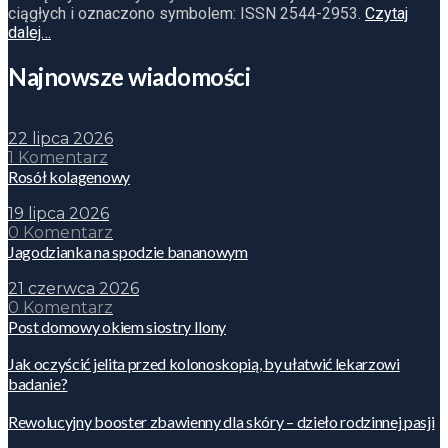
ciągłych i oznaczono symbolem: ISSN 2544-2953.
Czytaj
dalej…
Najnowsze wiadomości
22 lipca 2026
1 Komentarz
Rosół kolagenowy
19 lipca 2026
0 Komentarz
Jagodzianka na spodzie bananowym
21 czerwca 2026
0 Komentarz
Post domowy okiem siostry Ilony
Jak oczyścić jelita przed kolonoskopią, by ułatwić lekarzowi
badanie?
Rewolucyjny booster zbawienny dla skóry – dzieło rodzinnej pasji