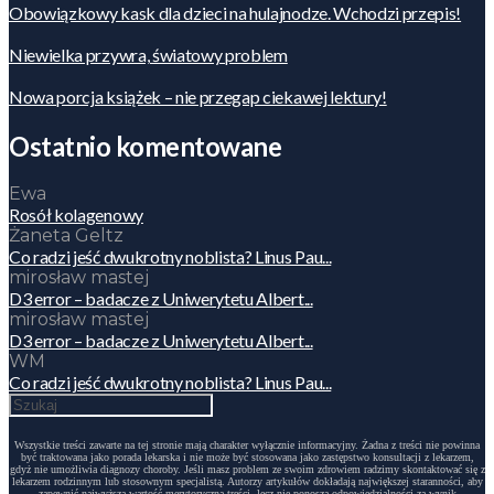
Obowiązkowy kask dla dzieci na hulajnodze. Wchodzi przepis!
Niewielka przywra, światowy problem
Nowa porcja książek – nie przegap ciekawej lektury!
Ostatnio komentowane
Ewa
Rosół kolagenowy
Żaneta Geltz
Co radzi jeść dwukrotny noblista? Linus Pau...
mirosław mastej
D3 error – badacze z Uniwerytetu Albert...
mirosław mastej
D3 error – badacze z Uniwerytetu Albert...
WM
Co radzi jeść dwukrotny noblista? Linus Pau...
Wszystkie treści zawarte na tej stronie mają charakter wyłącznie informacyjny. Żadna z treści nie powinna
być traktowana jako porada lekarska i nie może być stosowana jako zastępstwo konsultacji z lekarzem,
gdyż nie umożliwia diagnozy choroby. Jeśli masz problem ze swoim zdrowiem radzimy skontaktować się z
lekarzem rodzinnym lub stosownym specjalistą. Autorzy artykułów dokładają największej staranności, aby
zapewnić najwyższą wartość merytoryczną treści, lecz nie ponoszą odpowiedzialności za wynik