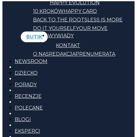
HAPPY EVOLUTION
10 KROKÓW
HAPPY CARD
BACK TO THE ROOTS
LESS IS MORE
DO IT YOURSELF
YOUR MOVE
WYWIADY
BUTIK
KONTAKT
O NAS
REDAKCJA
PRENUMERATA
NEWSROOM
DZIECKO
PORADY
RECENZJE
POLECANE
BLOGI
EKSPERCI