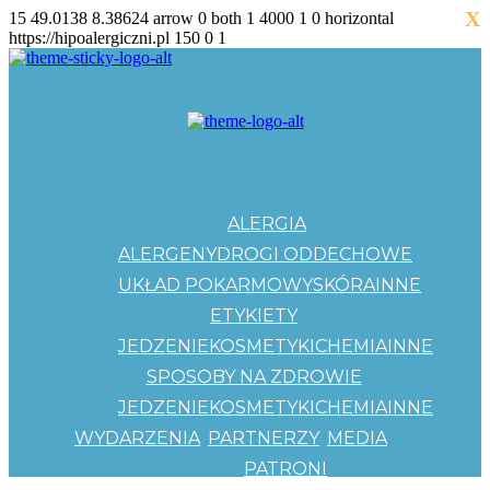
X
15
49.0138
8.38624
arrow
0
both
1
4000
1
0
horizontal
https://hipoalergiczni.pl
150
0
1
ALERGIA
ALERGENY
DROGI ODDECHOWE
UKŁAD POKARMOWY
SKÓRA
INNE
ETYKIETY
JEDZENIE
KOSMETYKI
CHEMIA
INNE
SPOSOBY NA ZDROWIE
JEDZENIE
KOSMETYKI
CHEMIA
INNE
WYDARZENIA
PARTNERZY
MEDIA
PATRONI