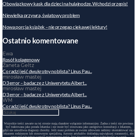
Obowiązkowy kask dla dzieci na hulajnodze. Wchodzi przepis!
Niewielka przywra, światowy problem
Nowa porcja książek – nie przegap ciekawej lektury!
Ostatnio komentowane
Ewa
Rosół kolagenowy
Żaneta Geltz
Co radzi jeść dwukrotny noblista? Linus Pau...
mirosław mastej
D3 error – badacze z Uniwerytetu Albert...
mirosław mastej
D3 error – badacze z Uniwerytetu Albert...
WM
Co radzi jeść dwukrotny noblista? Linus Pau...
Wszystkie treści zawarte na tej stronie mają charakter wyłącznie informacyjny. Żadna z treści nie powinna
być traktowana jako porada lekarska i nie może być stosowana jako zastępstwo konsultacji z lekarzem,
gdyż nie umożliwia diagnozy choroby. Jeśli masz problem ze swoim zdrowiem radzimy skontaktować się z
lekarzem rodzinnym lub stosownym specjalistą. Autorzy artykułów dokładają największej staranności, aby
zapewnić najwyższą wartość merytoryczną treści, lecz nie ponoszą odpowiedzialności za wynik