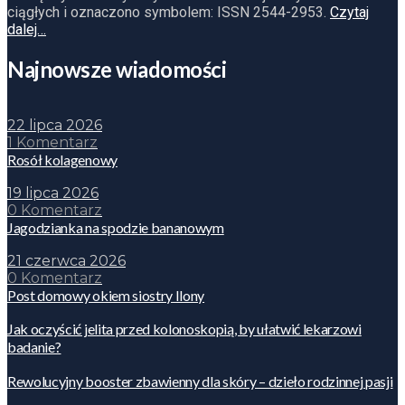
ciągłych i oznaczono symbolem: ISSN 2544-2953.
Czytaj
dalej…
Najnowsze wiadomości
22 lipca 2026
1 Komentarz
Rosół kolagenowy
19 lipca 2026
0 Komentarz
Jagodzianka na spodzie bananowym
21 czerwca 2026
0 Komentarz
Post domowy okiem siostry Ilony
Jak oczyścić jelita przed kolonoskopią, by ułatwić lekarzowi
badanie?
Rewolucyjny booster zbawienny dla skóry – dzieło rodzinnej pasji