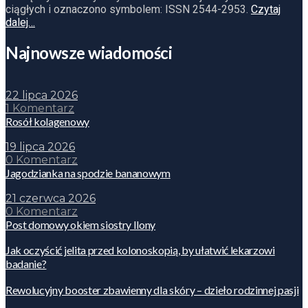
ciągłych i oznaczono symbolem: ISSN 2544-2953.
Czytaj
dalej…
Najnowsze wiadomości
22 lipca 2026
1 Komentarz
Rosół kolagenowy
19 lipca 2026
0 Komentarz
Jagodzianka na spodzie bananowym
21 czerwca 2026
0 Komentarz
Post domowy okiem siostry Ilony
Jak oczyścić jelita przed kolonoskopią, by ułatwić lekarzowi
badanie?
Rewolucyjny booster zbawienny dla skóry – dzieło rodzinnej pasji