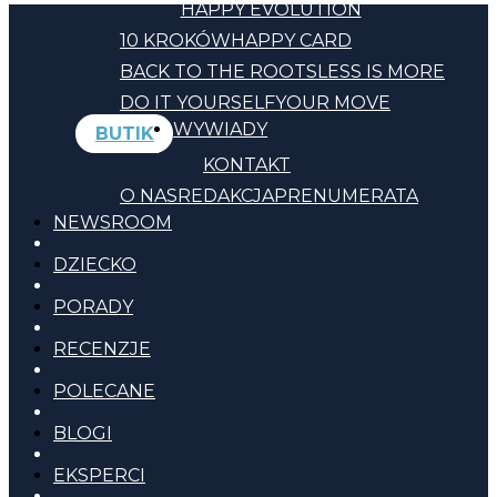
HAPPY EVOLUTION
10 KROKÓW
HAPPY CARD
BACK TO THE ROOTS
LESS IS MORE
DO IT YOURSELF
YOUR MOVE
WYWIADY
BUTIK
KONTAKT
O NAS
REDAKCJA
PRENUMERATA
NEWSROOM
DZIECKO
PORADY
RECENZJE
POLECANE
BLOGI
EKSPERCI