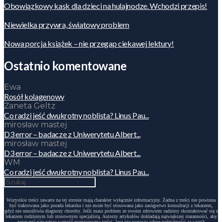
Obowiązkowy kask dla dzieci na hulajnodze. Wchodzi przepis!
Niewielka przywra, światowy problem
Nowa porcja książek – nie przegap ciekawej lektury!
Ostatnio komentowane
Ewa
Rosół kolagenowy
Żaneta Geltz
Co radzi jeść dwukrotny noblista? Linus Pau...
mirosław mastej
D3 error – badacze z Uniwerytetu Albert...
mirosław mastej
D3 error – badacze z Uniwerytetu Albert...
WM
Co radzi jeść dwukrotny noblista? Linus Pau...
Wszystkie treści zawarte na tej stronie mają charakter wyłącznie informacyjny. Żadna z treści nie powinna
być traktowana jako porada lekarska i nie może być stosowana jako zastępstwo konsultacji z lekarzem,
gdyż nie umożliwia diagnozy choroby. Jeśli masz problem ze swoim zdrowiem radzimy skontaktować się z
lekarzem rodzinnym lub stosownym specjalistą. Autorzy artykułów dokładają największej staranności, aby
zapewnić najwyższą wartość merytoryczną treści, lecz nie ponoszą odpowiedzialności za wynik