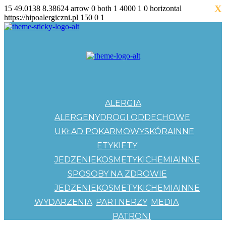
X
15
49.0138
8.38624
arrow
0
both
1
4000
1
0
horizontal
https://hipoalergiczni.pl
150
0
1
ALERGIA
ALERGENY
DROGI ODDECHOWE
UKŁAD POKARMOWY
SKÓRA
INNE
ETYKIETY
JEDZENIE
KOSMETYKI
CHEMIA
INNE
SPOSOBY NA ZDROWIE
JEDZENIE
KOSMETYKI
CHEMIA
INNE
WYDARZENIA
PARTNERZY
MEDIA
PATRONI