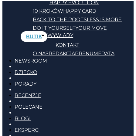
HAPPY EVOLUTION
10 KROKÓW
HAPPY CARD
BACK TO THE ROOTS
LESS IS MORE
DO IT YOURSELF
YOUR MOVE
WYWIADY
BUTIK
KONTAKT
O NAS
REDAKCJA
PRENUMERATA
NEWSROOM
DZIECKO
PORADY
RECENZJE
POLECANE
BLOGI
EKSPERCI