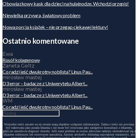
Obowiązkowy kask dla dzieci na hulajnodze. Wchodzi przepis!
Niewielka przywra, światowy problem
Nowa porcja książek – nie przegap ciekawej lektury!
Ostatnio komentowane
Ewa
Rosół kolagenowy
Żaneta Geltz
Co radzi jeść dwukrotny noblista? Linus Pau...
mirosław mastej
D3 error – badacze z Uniwerytetu Albert...
mirosław mastej
D3 error – badacze z Uniwerytetu Albert...
WM
Co radzi jeść dwukrotny noblista? Linus Pau...
Wszystkie treści zawarte na tej stronie mają charakter wyłącznie informacyjny. Żadna z treści nie powinna
być traktowana jako porada lekarska i nie może być stosowana jako zastępstwo konsultacji z lekarzem,
gdyż nie umożliwia diagnozy choroby. Jeśli masz problem ze swoim zdrowiem radzimy skontaktować się z
lekarzem rodzinnym lub stosownym specjalistą. Autorzy artykułów dokładają największej staranności, aby
zapewnić najwyższą wartość merytoryczną treści, lecz nie ponoszą odpowiedzialności za wynik