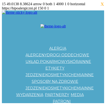
X
15
49.0138
8.38624
arrow
0
both
1
4000
1
0
horizontal
https://hipoalergiczni.pl
150
0
1
ALERGIA
ALERGENY
DROGI ODDECHOWE
UKŁAD POKARMOWY
SKÓRA
INNE
ETYKIETY
JEDZENIE
KOSMETYKI
CHEMIA
INNE
SPOSOBY NA ZDROWIE
JEDZENIE
KOSMETYKI
CHEMIA
INNE
WYDARZENIA
PARTNERZY
MEDIA
PATRONI