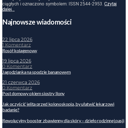
ciągłych i oznaczono symbolem: ISSN 2544-2953.
Czytaj
dalej…
Najnowsze wiadomości
22 lipca 2026
1 Komentarz
Rosół kolagenowy
19 lipca 2026
0 Komentarz
Jagodzianka na spodzie bananowym
21 czerwca 2026
0 Komentarz
Post domowy okiem siostry Ilony
Jak oczyścić jelita przed kolonoskopią, by ułatwić lekarzowi
badanie?
Rewolucyjny booster zbawienny dla skóry – dzieło rodzinnej pasji