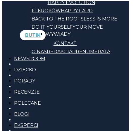
HAPPY EVOLUTION
10 KROKÓW
HAPPY CARD
BACK TO THE ROOTS
LESS IS MORE
DO IT YOURSELF
YOUR MOVE
WYWIADY
BUTIK
KONTAKT
O NAS
REDAKCJA
PRENUMERATA
NEWSROOM
DZIECKO
PORADY
RECENZJE
POLECANE
BLOGI
EKSPERCI