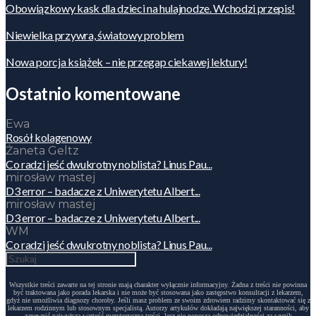
Obowiązkowy kask dla dzieci na hulajnodze. Wchodzi przepis!
Niewielka przywra, światowy problem
Nowa porcja książek – nie przegap ciekawej lektury!
Ostatnio komentowane
Ewa
Rosół kolagenowy
Żaneta Geltz
Co radzi jeść dwukrotny noblista? Linus Pau...
mirosław mastej
D3 error – badacze z Uniwerytetu Albert...
mirosław mastej
D3 error – badacze z Uniwerytetu Albert...
WM
Co radzi jeść dwukrotny noblista? Linus Pau...
Wszystkie treści zawarte na tej stronie mają charakter wyłącznie informacyjny. Żadna z treści nie powinna
być traktowana jako porada lekarska i nie może być stosowana jako zastępstwo konsultacji z lekarzem,
gdyż nie umożliwia diagnozy choroby. Jeśli masz problem ze swoim zdrowiem radzimy skontaktować się z
lekarzem rodzinnym lub stosownym specjalistą. Autorzy artykułów dokładają największej staranności, aby
zapewnić najwyższą wartość merytoryczną treści, lecz nie ponoszą odpowiedzialności za wynik