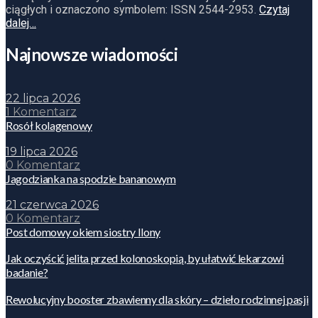
ciągłych i oznaczono symbolem: ISSN 2544-2953.
Czytaj
dalej…
Najnowsze wiadomości
22 lipca 2026
1 Komentarz
Rosół kolagenowy
19 lipca 2026
0 Komentarz
Jagodzianka na spodzie bananowym
21 czerwca 2026
0 Komentarz
Post domowy okiem siostry Ilony
Jak oczyścić jelita przed kolonoskopią, by ułatwić lekarzowi
badanie?
Rewolucyjny booster zbawienny dla skóry – dzieło rodzinnej pasji