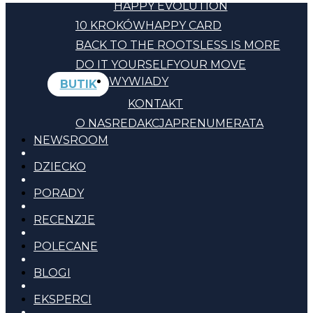
HAPPY EVOLUTION
10 KROKÓW
HAPPY CARD
BACK TO THE ROOTS
LESS IS MORE
DO IT YOURSELF
YOUR MOVE
WYWIADY
BUTIK
KONTAKT
O NAS
REDAKCJA
PRENUMERATA
NEWSROOM
DZIECKO
PORADY
RECENZJE
POLECANE
BLOGI
EKSPERCI