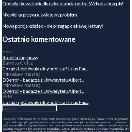
Obowiązkowy kask dla dzieci na hulajnodze. Wchodzi przepis!
Niewielka przywra, światowy problem
Nowa porcja książek – nie przegap ciekawej lektury!
Ostatnio komentowane
Ewa
Rosół kolagenowy
Żaneta Geltz
Co radzi jeść dwukrotny noblista? Linus Pau...
mirosław mastej
D3 error – badacze z Uniwerytetu Albert...
mirosław mastej
D3 error – badacze z Uniwerytetu Albert...
WM
Co radzi jeść dwukrotny noblista? Linus Pau...
Wszystkie treści zawarte na tej stronie mają charakter wyłącznie informacyjny. Żadna z treści nie powinna
być traktowana jako porada lekarska i nie może być stosowana jako zastępstwo konsultacji z lekarzem,
gdyż nie umożliwia diagnozy choroby. Jeśli masz problem ze swoim zdrowiem radzimy skontaktować się z
lekarzem rodzinnym lub stosownym specjalistą. Autorzy artykułów dokładają największej staranności, aby
zapewnić najwyższą wartość merytoryczną treści, lecz nie ponoszą odpowiedzialności za wynik