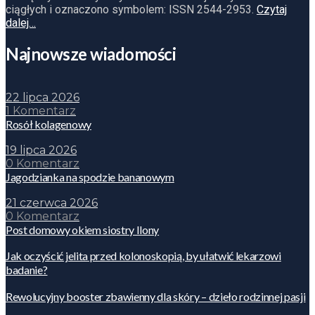
ciągłych i oznaczono symbolem: ISSN 2544-2953.
Czytaj
dalej…
Najnowsze wiadomości
22 lipca 2026
1 Komentarz
Rosół kolagenowy
19 lipca 2026
0 Komentarz
Jagodzianka na spodzie bananowym
21 czerwca 2026
0 Komentarz
Post domowy okiem siostry Ilony
Jak oczyścić jelita przed kolonoskopią, by ułatwić lekarzowi
badanie?
Rewolucyjny booster zbawienny dla skóry – dzieło rodzinnej pasji