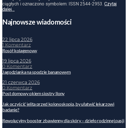
ciągłych i oznaczono symbolem: ISSN 2544-2953.
Czytaj
dalej…
Najnowsze wiadomości
22 lipca 2026
1 Komentarz
Rosół kolagenowy
19 lipca 2026
0 Komentarz
Jagodzianka na spodzie bananowym
21 czerwca 2026
0 Komentarz
Post domowy okiem siostry Ilony
Jak oczyścić jelita przed kolonoskopią, by ułatwić lekarzowi
badanie?
Rewolucyjny booster zbawienny dla skóry – dzieło rodzinnej pasji