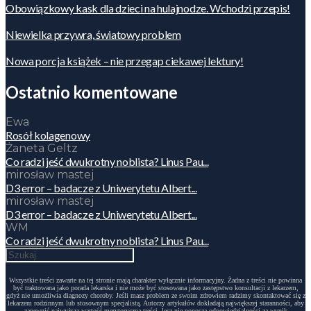
Obowiązkowy kask dla dzieci na hulajnodze. Wchodzi przepis!
Niewielka przywra, światowy problem
Nowa porcja książek – nie przegap ciekawej lektury!
Ostatnio komentowane
Ewa
Rosół kolagenowy
Żaneta Geltz
Co radzi jeść dwukrotny noblista? Linus Pau...
mirosław mastej
D3 error – badacze z Uniwerytetu Albert...
mirosław mastej
D3 error – badacze z Uniwerytetu Albert...
WM
Co radzi jeść dwukrotny noblista? Linus Pau...
Wszystkie treści zawarte na tej stronie mają charakter wyłącznie informacyjny. Żadna z treści nie powinna
być traktowana jako porada lekarska i nie może być stosowana jako zastępstwo konsultacji z lekarzem,
gdyż nie umożliwia diagnozy choroby. Jeśli masz problem ze swoim zdrowiem radzimy skontaktować się z
lekarzem rodzinnym lub stosownym specjalistą. Autorzy artykułów dokładają największej staranności, aby
zapewnić najwyższą wartość merytoryczną treści, lecz nie ponoszą odpowiedzialności za wynik