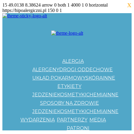
X
15
49.0138
8.38624
arrow
0
both
1
4000
1
0
horizontal
https://hipoalergiczni.pl
150
0
1
ALERGIA
ALERGENY
DROGI ODDECHOWE
UKŁAD POKARMOWY
SKÓRA
INNE
ETYKIETY
JEDZENIE
KOSMETYKI
CHEMIA
INNE
SPOSOBY NA ZDROWIE
JEDZENIE
KOSMETYKI
CHEMIA
INNE
WYDARZENIA
PARTNERZY
MEDIA
PATRONI