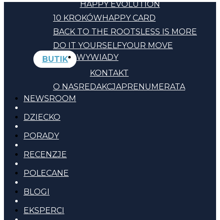
HAPPY EVOLUTION
10 KROKÓW
HAPPY CARD
BACK TO THE ROOTS
LESS IS MORE
DO IT YOURSELF
YOUR MOVE
WYWIADY
BUTIK
KONTAKT
O NAS
REDAKCJA
PRENUMERATA
NEWSROOM
DZIECKO
PORADY
RECENZJE
POLECANE
BLOGI
EKSPERCI