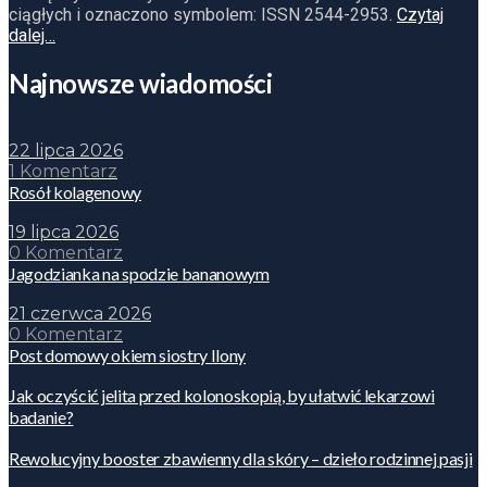
ciągłych i oznaczono symbolem: ISSN 2544-2953.
Czytaj
dalej…
Najnowsze wiadomości
22 lipca 2026
1 Komentarz
Rosół kolagenowy
19 lipca 2026
0 Komentarz
Jagodzianka na spodzie bananowym
21 czerwca 2026
0 Komentarz
Post domowy okiem siostry Ilony
Jak oczyścić jelita przed kolonoskopią, by ułatwić lekarzowi
badanie?
Rewolucyjny booster zbawienny dla skóry – dzieło rodzinnej pasji