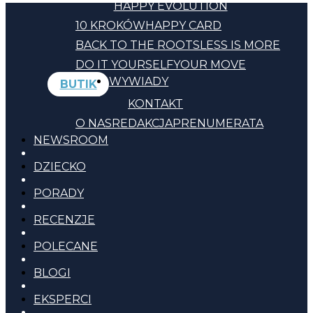
HAPPY EVOLUTION
10 KROKÓW
HAPPY CARD
BACK TO THE ROOTS
LESS IS MORE
DO IT YOURSELF
YOUR MOVE
WYWIADY
BUTIK
KONTAKT
O NAS
REDAKCJA
PRENUMERATA
NEWSROOM
DZIECKO
PORADY
RECENZJE
POLECANE
BLOGI
EKSPERCI