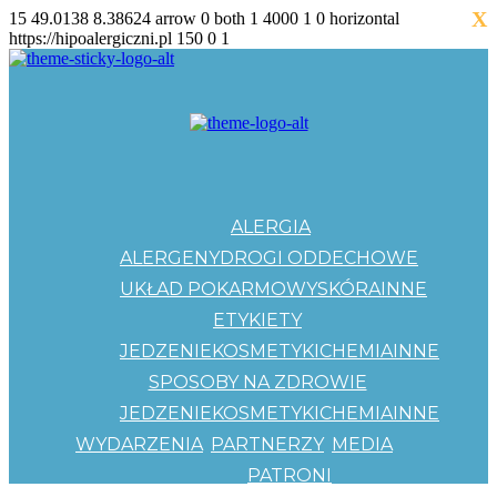
X
15
49.0138
8.38624
arrow
0
both
1
4000
1
0
horizontal
https://hipoalergiczni.pl
150
0
1
ALERGIA
ALERGENY
DROGI ODDECHOWE
UKŁAD POKARMOWY
SKÓRA
INNE
ETYKIETY
JEDZENIE
KOSMETYKI
CHEMIA
INNE
SPOSOBY NA ZDROWIE
JEDZENIE
KOSMETYKI
CHEMIA
INNE
WYDARZENIA
PARTNERZY
MEDIA
PATRONI