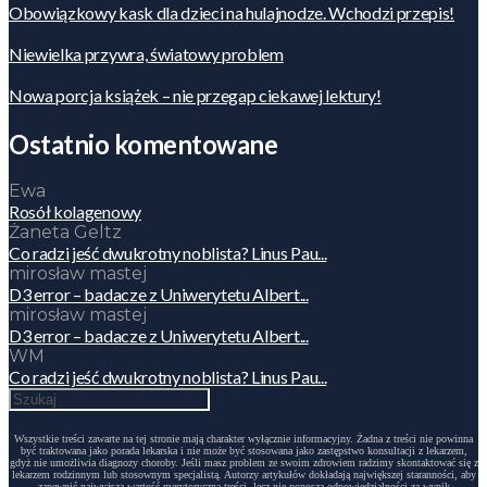
Obowiązkowy kask dla dzieci na hulajnodze. Wchodzi przepis!
Niewielka przywra, światowy problem
Nowa porcja książek – nie przegap ciekawej lektury!
Ostatnio komentowane
Ewa
Rosół kolagenowy
Żaneta Geltz
Co radzi jeść dwukrotny noblista? Linus Pau...
mirosław mastej
D3 error – badacze z Uniwerytetu Albert...
mirosław mastej
D3 error – badacze z Uniwerytetu Albert...
WM
Co radzi jeść dwukrotny noblista? Linus Pau...
Wszystkie treści zawarte na tej stronie mają charakter wyłącznie informacyjny. Żadna z treści nie powinna
być traktowana jako porada lekarska i nie może być stosowana jako zastępstwo konsultacji z lekarzem,
gdyż nie umożliwia diagnozy choroby. Jeśli masz problem ze swoim zdrowiem radzimy skontaktować się z
lekarzem rodzinnym lub stosownym specjalistą. Autorzy artykułów dokładają największej staranności, aby
zapewnić najwyższą wartość merytoryczną treści, lecz nie ponoszą odpowiedzialności za wynik