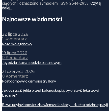
ciągłych i oznaczono symbolem: ISSN 2544-2953.
Czytaj
dalej…
Najnowsze wiadomości
22 lipca 2026
1 Komentarz
Rosół kolagenowy
19 lipca 2026
0 Komentarz
Jagodzianka na spodzie bananowym
21 czerwca 2026
0 Komentarz
Post domowy okiem siostry Ilony
Jak oczyścić jelita przed kolonoskopią, by ułatwić lekarzowi
badanie?
Rewolucyjny booster zbawienny dla skóry – dzieło rodzinnej pasji