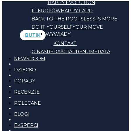
HAPPY EVOLUTION
10 KROKÓW
HAPPY CARD
BACK TO THE ROOTS
LESS IS MORE
DO IT YOURSELF
YOUR MOVE
WYWIADY
BUTIK
KONTAKT
O NAS
REDAKCJA
PRENUMERATA
NEWSROOM
DZIECKO
PORADY
RECENZJE
POLECANE
BLOGI
EKSPERCI