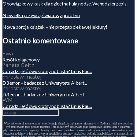
Obowiązkowy kask dla dzieci na hulajnodze. Wchodzi przepis!
Niewielka przywra, światowy problem
Nowa porcja książek – nie przegap ciekawej lektury!
Ostatnio komentowane
Ewa
Rosół kolagenowy
Żaneta Geltz
Co radzi jeść dwukrotny noblista? Linus Pau...
mirosław mastej
D3 error – badacze z Uniwerytetu Albert...
mirosław mastej
D3 error – badacze z Uniwerytetu Albert...
WM
Co radzi jeść dwukrotny noblista? Linus Pau...
Wszystkie treści zawarte na tej stronie mają charakter wyłącznie informacyjny. Żadna z treści nie powinna
być traktowana jako porada lekarska i nie może być stosowana jako zastępstwo konsultacji z lekarzem,
gdyż nie umożliwia diagnozy choroby. Jeśli masz problem ze swoim zdrowiem radzimy skontaktować się z
lekarzem rodzinnym lub stosownym specjalistą. Autorzy artykułów dokładają największej staranności, aby
zapewnić najwyższą wartość merytoryczną treści, lecz nie ponoszą odpowiedzialności za wynik