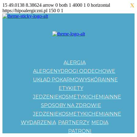
X
15
49.0138
8.38624
arrow
0
both
1
4000
1
0
horizontal
https://hipoalergiczni.pl
150
0
1
ALERGIA
ALERGENY
DROGI ODDECHOWE
UKŁAD POKARMOWY
SKÓRA
INNE
ETYKIETY
JEDZENIE
KOSMETYKI
CHEMIA
INNE
SPOSOBY NA ZDROWIE
JEDZENIE
KOSMETYKI
CHEMIA
INNE
WYDARZENIA
PARTNERZY
MEDIA
PATRONI