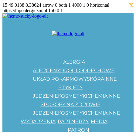
X
15
49.0138
8.38624
arrow
0
both
1
4000
1
0
horizontal
https://hipoalergiczni.pl
150
0
1
ALERGIA
ALERGENY
DROGI ODDECHOWE
UKŁAD POKARMOWY
SKÓRA
INNE
ETYKIETY
JEDZENIE
KOSMETYKI
CHEMIA
INNE
SPOSOBY NA ZDROWIE
JEDZENIE
KOSMETYKI
CHEMIA
INNE
WYDARZENIA
PARTNERZY
MEDIA
PATRONI