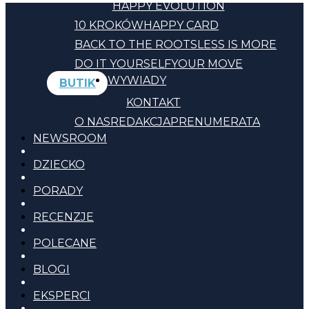
HAPPY EVOLUTION
10 KROKÓW
HAPPY CARD
BACK TO THE ROOTS
LESS IS MORE
DO IT YOURSELF
YOUR MOVE
WYWIADY
BUTIK
KONTAKT
O NAS
REDAKCJA
PRENUMERATA
NEWSROOM
DZIECKO
PORADY
RECENZJE
POLECANE
BLOGI
EKSPERCI