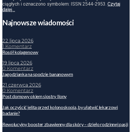
ciągłych i oznaczono symbolem: ISSN 2544-2953.
Czytaj
dalej…
Najnowsze wiadomości
22 lipca 2026
1 Komentarz
Rosół kolagenowy
19 lipca 2026
0 Komentarz
Jagodzianka na spodzie bananowym
21 czerwca 2026
0 Komentarz
Post domowy okiem siostry Ilony
Jak oczyścić jelita przed kolonoskopią, by ułatwić lekarzowi
badanie?
Rewolucyjny booster zbawienny dla skóry – dzieło rodzinnej pasji