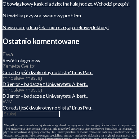
Obowiązkowy kask dla dzieci na hulajnodze. Wchodzi przepis!
Niewielka przywra, światowy problem
Nowa porcja książek – nie przegap ciekawej lektury!
Ostatnio komentowane
Ewa
Rosół kolagenowy
Żaneta Geltz
Co radzi jeść dwukrotny noblista? Linus Pau...
mirosław mastej
D3 error – badacze z Uniwerytetu Albert...
mirosław mastej
D3 error – badacze z Uniwerytetu Albert...
WM
Co radzi jeść dwukrotny noblista? Linus Pau...
Wszystkie treści zawarte na tej stronie mają charakter wyłącznie informacyjny. Żadna z treści nie powinna
być traktowana jako porada lekarska i nie może być stosowana jako zastępstwo konsultacji z lekarzem,
gdyż nie umożliwia diagnozy choroby. Jeśli masz problem ze swoim zdrowiem radzimy skontaktować się z
lekarzem rodzinnym lub stosownym specjalistą. Autorzy artykułów dokładają największej staranności, aby
zapewnić najwyższą wartość merytoryczną treści, lecz nie ponoszą odpowiedzialności za wynik