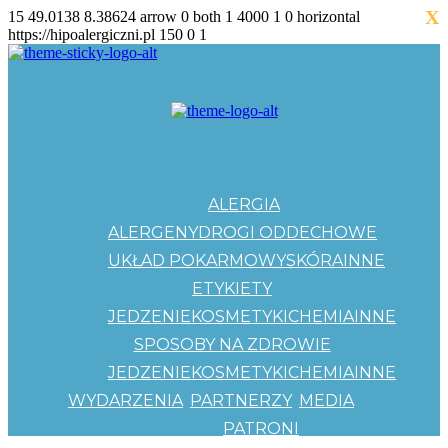
X
15
49.0138
8.38624
arrow
0
both
1
4000
1
0
horizontal
https://hipoalergiczni.pl
150
0
1
ALERGIA
ALERGENY
DROGI ODDECHOWE
UKŁAD POKARMOWY
SKÓRA
INNE
ETYKIETY
JEDZENIE
KOSMETYKI
CHEMIA
INNE
SPOSOBY NA ZDROWIE
JEDZENIE
KOSMETYKI
CHEMIA
INNE
WYDARZENIA
PARTNERZY
MEDIA
PATRONI