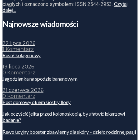
ciągłych i oznaczono symbolem: ISSN 2544-2953.
Czytaj
dalej…
Najnowsze wiadomości
22 lipca 2026
1 Komentarz
Rosół kolagenowy
19 lipca 2026
0 Komentarz
Jagodzianka na spodzie bananowym
21 czerwca 2026
0 Komentarz
Post domowy okiem siostry Ilony
Jak oczyścić jelita przed kolonoskopią, by ułatwić lekarzowi
badanie?
Rewolucyjny booster zbawienny dla skóry – dzieło rodzinnej pasji