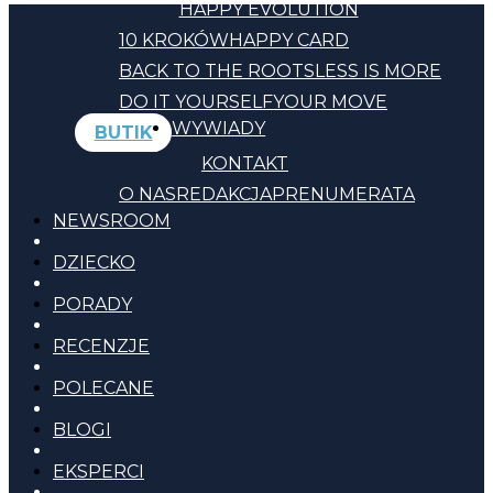
HAPPY EVOLUTION
10 KROKÓW
HAPPY CARD
BACK TO THE ROOTS
LESS IS MORE
DO IT YOURSELF
YOUR MOVE
WYWIADY
BUTIK
KONTAKT
O NAS
REDAKCJA
PRENUMERATA
NEWSROOM
DZIECKO
PORADY
RECENZJE
POLECANE
BLOGI
EKSPERCI