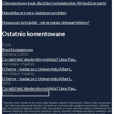
Obowiązkowy kask dla dzieci na hulajnodze. Wchodzi przepis!
Niewielka przywra, światowy problem
Nowa porcja książek – nie przegap ciekawej lektury!
Ostatnio komentowane
Ewa
Rosół kolagenowy
Żaneta Geltz
Co radzi jeść dwukrotny noblista? Linus Pau...
mirosław mastej
D3 error – badacze z Uniwerytetu Albert...
mirosław mastej
D3 error – badacze z Uniwerytetu Albert...
WM
Co radzi jeść dwukrotny noblista? Linus Pau...
Wszystkie treści zawarte na tej stronie mają charakter wyłącznie informacyjny. Żadna z treści nie powinna
być traktowana jako porada lekarska i nie może być stosowana jako zastępstwo konsultacji z lekarzem,
gdyż nie umożliwia diagnozy choroby. Jeśli masz problem ze swoim zdrowiem radzimy skontaktować się z
lekarzem rodzinnym lub stosownym specjalistą. Autorzy artykułów dokładają największej staranności, aby
zapewnić najwyższą wartość merytoryczną treści, lecz nie ponoszą odpowiedzialności za wynik