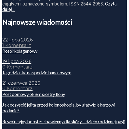
ciągłych i oznaczono symbolem: ISSN 2544-2953.
Czytaj
dalej…
Najnowsze wiadomości
22 lipca 2026
1 Komentarz
Rosół kolagenowy
19 lipca 2026
0 Komentarz
Jagodzianka na spodzie bananowym
21 czerwca 2026
0 Komentarz
Post domowy okiem siostry Ilony
Jak oczyścić jelita przed kolonoskopią, by ułatwić lekarzowi
badanie?
Rewolucyjny booster zbawienny dla skóry – dzieło rodzinnej pasji