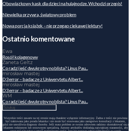
Obowiązkowy kask dla dzieci na hulajnodze. Wchodzi przepis!
Niewielka przywra, światowy problem
Nowa porcja książek – nie przegap ciekawej lektury!
Ostatnio komentowane
Ewa
Rosół kolagenowy
Żaneta Geltz
Co radzi jeść dwukrotny noblista? Linus Pau...
mirosław mastej
D3 error – badacze z Uniwerytetu Albert...
mirosław mastej
D3 error – badacze z Uniwerytetu Albert...
WM
Co radzi jeść dwukrotny noblista? Linus Pau...
Wszystkie treści zawarte na tej stronie mają charakter wyłącznie informacyjny. Żadna z treści nie powinna
być traktowana jako porada lekarska i nie może być stosowana jako zastępstwo konsultacji z lekarzem,
gdyż nie umożliwia diagnozy choroby. Jeśli masz problem ze swoim zdrowiem radzimy skontaktować się z
lekarzem rodzinnym lub stosownym specjalistą. Autorzy artykułów dokładają największej staranności, aby
zapewnić najwyższą wartość merytoryczną treści, lecz nie ponoszą odpowiedzialności za wynik