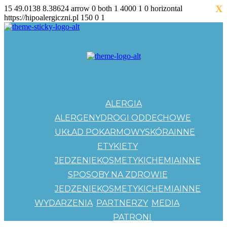
X
15
49.0138
8.38624
arrow
0
both
1
4000
1
0
horizontal
https://hipoalergiczni.pl
150
0
1
ALERGIA
ALERGENY
DROGI ODDECHOWE
UKŁAD POKARMOWY
SKÓRA
INNE
ETYKIETY
JEDZENIE
KOSMETYKI
CHEMIA
INNE
SPOSOBY NA ZDROWIE
JEDZENIE
KOSMETYKI
CHEMIA
INNE
WYDARZENIA
PARTNERZY
MEDIA
PATRONI