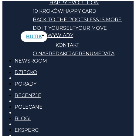
HAPPY EVOLUTION
10 KROKÓW
HAPPY CARD
BACK TO THE ROOTS
LESS IS MORE
DO IT YOURSELF
YOUR MOVE
WYWIADY
BUTIK
KONTAKT
O NAS
REDAKCJA
PRENUMERATA
NEWSROOM
DZIECKO
PORADY
RECENZJE
POLECANE
BLOGI
EKSPERCI