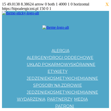
X
15
49.0138
8.38624
arrow
0
both
1
4000
1
0
horizontal
https://hipoalergiczni.pl
150
0
1
ALERGIA
ALERGENY
DROGI ODDECHOWE
UKŁAD POKARMOWY
SKÓRA
INNE
ETYKIETY
JEDZENIE
KOSMETYKI
CHEMIA
INNE
SPOSOBY NA ZDROWIE
JEDZENIE
KOSMETYKI
CHEMIA
INNE
WYDARZENIA
PARTNERZY
MEDIA
PATRONI