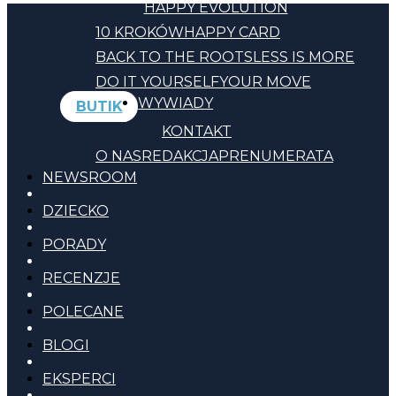
HAPPY EVOLUTION
10 KROKÓW
HAPPY CARD
BACK TO THE ROOTS
LESS IS MORE
DO IT YOURSELF
YOUR MOVE
WYWIADY
BUTIK
KONTAKT
O NAS
REDAKCJA
PRENUMERATA
NEWSROOM
DZIECKO
PORADY
RECENZJE
POLECANE
BLOGI
EKSPERCI