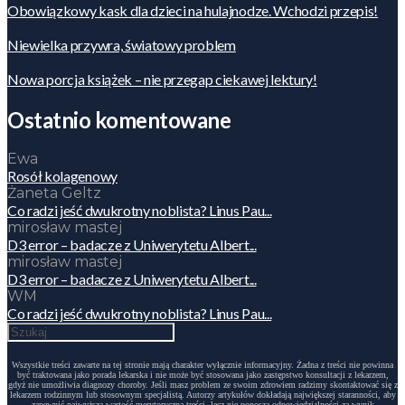
Obowiązkowy kask dla dzieci na hulajnodze. Wchodzi przepis!
Niewielka przywra, światowy problem
Nowa porcja książek – nie przegap ciekawej lektury!
Ostatnio komentowane
Ewa
Rosół kolagenowy
Żaneta Geltz
Co radzi jeść dwukrotny noblista? Linus Pau...
mirosław mastej
D3 error – badacze z Uniwerytetu Albert...
mirosław mastej
D3 error – badacze z Uniwerytetu Albert...
WM
Co radzi jeść dwukrotny noblista? Linus Pau...
Wszystkie treści zawarte na tej stronie mają charakter wyłącznie informacyjny. Żadna z treści nie powinna
być traktowana jako porada lekarska i nie może być stosowana jako zastępstwo konsultacji z lekarzem,
gdyż nie umożliwia diagnozy choroby. Jeśli masz problem ze swoim zdrowiem radzimy skontaktować się z
lekarzem rodzinnym lub stosownym specjalistą. Autorzy artykułów dokładają największej staranności, aby
zapewnić najwyższą wartość merytoryczną treści, lecz nie ponoszą odpowiedzialności za wynik