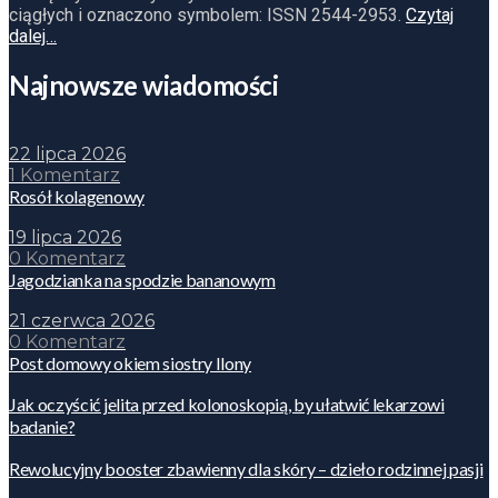
ciągłych i oznaczono symbolem: ISSN 2544-2953.
Czytaj
dalej…
Najnowsze wiadomości
22 lipca 2026
1 Komentarz
Rosół kolagenowy
19 lipca 2026
0 Komentarz
Jagodzianka na spodzie bananowym
21 czerwca 2026
0 Komentarz
Post domowy okiem siostry Ilony
Jak oczyścić jelita przed kolonoskopią, by ułatwić lekarzowi
badanie?
Rewolucyjny booster zbawienny dla skóry – dzieło rodzinnej pasji