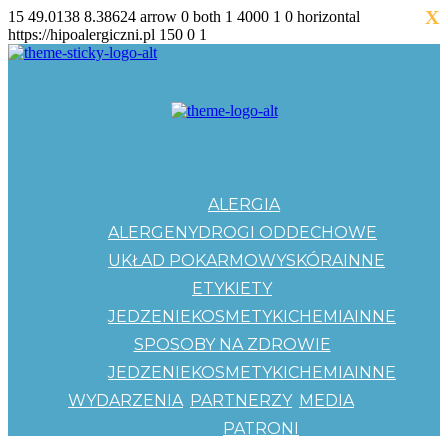
X
15
49.0138
8.38624
arrow
0
both
1
4000
1
0
horizontal
https://hipoalergiczni.pl
150
0
1
ALERGIA
ALERGENY
DROGI ODDECHOWE
UKŁAD POKARMOWY
SKÓRA
INNE
ETYKIETY
JEDZENIE
KOSMETYKI
CHEMIA
INNE
SPOSOBY NA ZDROWIE
JEDZENIE
KOSMETYKI
CHEMIA
INNE
WYDARZENIA
PARTNERZY
MEDIA
PATRONI