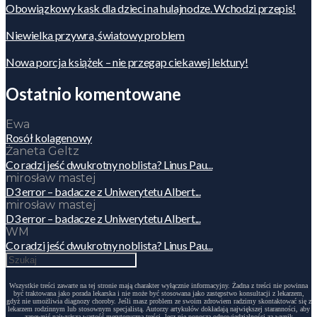
Obowiązkowy kask dla dzieci na hulajnodze. Wchodzi przepis!
Niewielka przywra, światowy problem
Nowa porcja książek – nie przegap ciekawej lektury!
Ostatnio komentowane
Ewa
Rosół kolagenowy
Żaneta Geltz
Co radzi jeść dwukrotny noblista? Linus Pau...
mirosław mastej
D3 error – badacze z Uniwerytetu Albert...
mirosław mastej
D3 error – badacze z Uniwerytetu Albert...
WM
Co radzi jeść dwukrotny noblista? Linus Pau...
Wszystkie treści zawarte na tej stronie mają charakter wyłącznie informacyjny. Żadna z treści nie powinna
być traktowana jako porada lekarska i nie może być stosowana jako zastępstwo konsultacji z lekarzem,
gdyż nie umożliwia diagnozy choroby. Jeśli masz problem ze swoim zdrowiem radzimy skontaktować się z
lekarzem rodzinnym lub stosownym specjalistą. Autorzy artykułów dokładają największej staranności, aby
zapewnić najwyższą wartość merytoryczną treści, lecz nie ponoszą odpowiedzialności za wynik