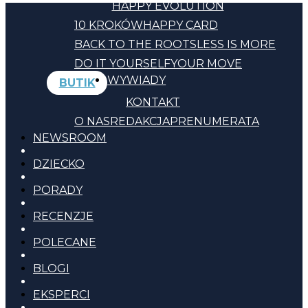
HAPPY EVOLUTION
10 KROKÓW
HAPPY CARD
BACK TO THE ROOTS
LESS IS MORE
DO IT YOURSELF
YOUR MOVE
WYWIADY
BUTIK
KONTAKT
O NAS
REDAKCJA
PRENUMERATA
NEWSROOM
DZIECKO
PORADY
RECENZJE
POLECANE
BLOGI
EKSPERCI