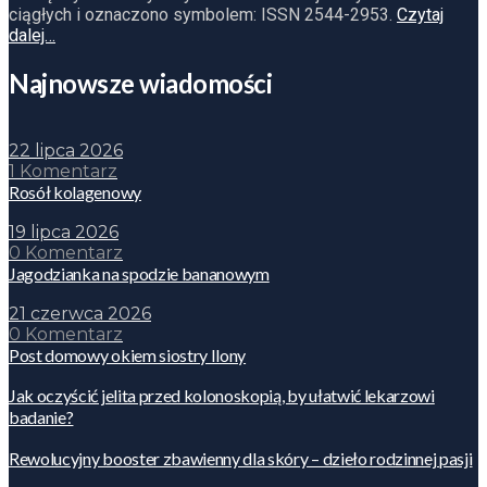
ciągłych i oznaczono symbolem: ISSN 2544-2953.
Czytaj
dalej…
Najnowsze wiadomości
22 lipca 2026
1 Komentarz
Rosół kolagenowy
19 lipca 2026
0 Komentarz
Jagodzianka na spodzie bananowym
21 czerwca 2026
0 Komentarz
Post domowy okiem siostry Ilony
Jak oczyścić jelita przed kolonoskopią, by ułatwić lekarzowi
badanie?
Rewolucyjny booster zbawienny dla skóry – dzieło rodzinnej pasji