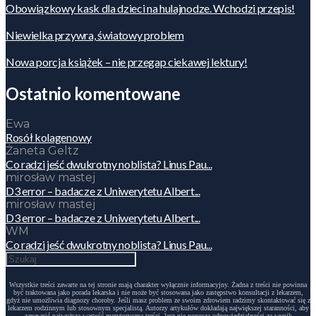
Obowiązkowy kask dla dzieci na hulajnodze. Wchodzi przepis!
Niewielka przywra, światowy problem
Nowa porcja książek – nie przegap ciekawej lektury!
Ostatnio komentowane
Ewa
Rosół kolagenowy
Żaneta Geltz
Co radzi jeść dwukrotny noblista? Linus Pau...
mirosław mastej
D3 error – badacze z Uniwerytetu Albert...
mirosław mastej
D3 error – badacze z Uniwerytetu Albert...
WM
Co radzi jeść dwukrotny noblista? Linus Pau...
Wszystkie treści zawarte na tej stronie mają charakter wyłącznie informacyjny. Żadna z treści nie powinna
być traktowana jako porada lekarska i nie może być stosowana jako zastępstwo konsultacji z lekarzem,
gdyż nie umożliwia diagnozy choroby. Jeśli masz problem ze swoim zdrowiem radzimy skontaktować się z
lekarzem rodzinnym lub stosownym specjalistą. Autorzy artykułów dokładają największej staranności, aby
zapewnić najwyższą wartość merytoryczną treści, lecz nie ponoszą odpowiedzialności za wynik