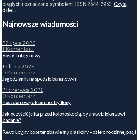
ciągłych i oznaczono symbolem: ISSN 2544-2953.
Czytaj
dalej…
Najnowsze wiadomości
22 lipca 2026
1 Komentarz
Rosół kolagenowy
19 lipca 2026
0 Komentarz
Jagodzianka na spodzie bananowym
21 czerwca 2026
0 Komentarz
Post domowy okiem siostry Ilony
Jak oczyścić jelita przed kolonoskopią, by ułatwić lekarzowi
badanie?
Rewolucyjny booster zbawienny dla skóry – dzieło rodzinnej pasji