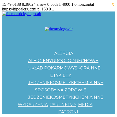
X
15
49.0138
8.38624
arrow
0
both
1
4000
1
0
horizontal
https://hipoalergiczni.pl
150
0
1
ALERGIA
ALERGENY
DROGI ODDECHOWE
UKŁAD POKARMOWY
SKÓRA
INNE
ETYKIETY
JEDZENIE
KOSMETYKI
CHEMIA
INNE
SPOSOBY NA ZDROWIE
JEDZENIE
KOSMETYKI
CHEMIA
INNE
WYDARZENIA
PARTNERZY
MEDIA
PATRONI