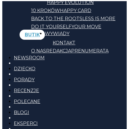
HAPPY EVOLUTION
10 KROKÓW
HAPPY CARD
BACK TO THE ROOTS
LESS IS MORE
DO IT YOURSELF
YOUR MOVE
WYWIADY
BUTIK
KONTAKT
O NAS
REDAKCJA
PRENUMERATA
NEWSROOM
DZIECKO
PORADY
RECENZJE
POLECANE
BLOGI
EKSPERCI