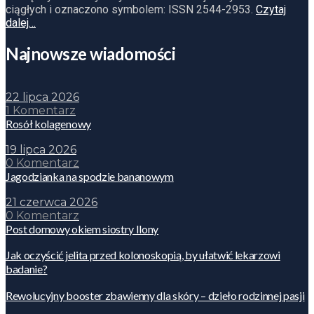
ciągłych i oznaczono symbolem: ISSN 2544-2953.
Czytaj
dalej…
Najnowsze wiadomości
22 lipca 2026
1 Komentarz
Rosół kolagenowy
19 lipca 2026
0 Komentarz
Jagodzianka na spodzie bananowym
21 czerwca 2026
0 Komentarz
Post domowy okiem siostry Ilony
Jak oczyścić jelita przed kolonoskopią, by ułatwić lekarzowi
badanie?
Rewolucyjny booster zbawienny dla skóry – dzieło rodzinnej pasji