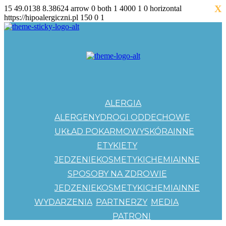
X
15
49.0138
8.38624
arrow
0
both
1
4000
1
0
horizontal
https://hipoalergiczni.pl
150
0
1
ALERGIA
ALERGENY
DROGI ODDECHOWE
UKŁAD POKARMOWY
SKÓRA
INNE
ETYKIETY
JEDZENIE
KOSMETYKI
CHEMIA
INNE
SPOSOBY NA ZDROWIE
JEDZENIE
KOSMETYKI
CHEMIA
INNE
WYDARZENIA
PARTNERZY
MEDIA
PATRONI