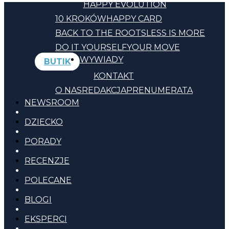
HAPPY EVOLUTION
10 KROKÓW
HAPPY CARD
BACK TO THE ROOTS
LESS IS MORE
DO IT YOURSELF
YOUR MOVE
WYWIADY
BUTIK
KONTAKT
O NAS
REDAKCJA
PRENUMERATA
NEWSROOM
DZIECKO
PORADY
RECENZJE
POLECANE
BLOGI
EKSPERCI