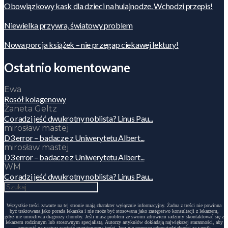
Obowiązkowy kask dla dzieci na hulajnodze. Wchodzi przepis!
Niewielka przywra, światowy problem
Nowa porcja książek – nie przegap ciekawej lektury!
Ostatnio komentowane
Ewa
Rosół kolagenowy
Żaneta Geltz
Co radzi jeść dwukrotny noblista? Linus Pau...
mirosław mastej
D3 error – badacze z Uniwerytetu Albert...
mirosław mastej
D3 error – badacze z Uniwerytetu Albert...
WM
Co radzi jeść dwukrotny noblista? Linus Pau...
Wszystkie treści zawarte na tej stronie mają charakter wyłącznie informacyjny. Żadna z treści nie powinna
być traktowana jako porada lekarska i nie może być stosowana jako zastępstwo konsultacji z lekarzem,
gdyż nie umożliwia diagnozy choroby. Jeśli masz problem ze swoim zdrowiem radzimy skontaktować się z
lekarzem rodzinnym lub stosownym specjalistą. Autorzy artykułów dokładają największej staranności, aby
zapewnić najwyższą wartość merytoryczną treści, lecz nie ponoszą odpowiedzialności za wynik