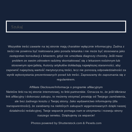
Wszystkie treści zawarte na tej stronie mają charakter wyłącznie informacyjny. Żadna z
treści nie powinna być traktowana jako porada lekarska i nie może być stosowana jako
zastępstwo konsultacji z lekarzem, gdyż nie umożliwia diagnozy choroby. Jeśli masz
problem ze swoim zdrowiem radzimy skontaktować się z lekarzem rodzinnym lub
stosownym specjalistą. Autorzy artykułów dokładają największej staranności, aby
zapewnić najwyższą wartość merytoryczną treści, lecz nie ponoszą odpowiedzialności za
wynik wykorzystania prezentowanych porad lub treści. Zapraszamy do zapoznania się z
regulaminem.
Affiliate Disclosure/Informacja o programie afiliacyjnym
Niektóre linki na tej stronie internetowej, to linki partnerskie. Oznacza to, że jeśli klikniesz
link afiliacyjny i dokonasz zakupu, to możemy otrzymać prowizję od Twojego zamówienia,
ale bez żadnego kosztu z Twojej strony. Jako wydawnictwo informujemy (dla
transparentności), że zarabiamy na niektórych zakupach wygenerowanych dzięki naszej
działalności redakcyjnej. Twoje wsparcie pomaga nam w utrzymaniu i rozwoju strony
naszego serwisu. Dziękujemy za wsparcie!
Photos powered by Shutterstock.com & Pexels.com