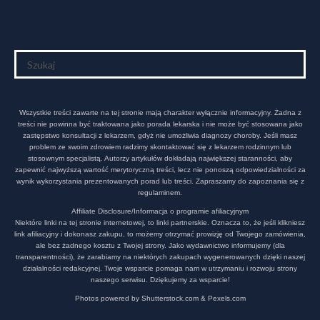
Wszystkie treści zawarte na tej stronie mają charakter wyłącznie informacyjny. Żadna z
treści nie powinna być traktowana jako porada lekarska i nie może być stosowana jako
zastępstwo konsultacji z lekarzem, gdyż nie umożliwia diagnozy choroby. Jeśli masz
problem ze swoim zdrowiem radzimy skontaktować się z lekarzem rodzinnym lub
stosownym specjalistą. Autorzy artykułów dokładają największej staranności, aby
zapewnić najwyższą wartość merytoryczną treści, lecz nie ponoszą odpowiedzialności za
wynik wykorzystania prezentowanych porad lub treści. Zapraszamy do zapoznania się z
regulaminem.
Affiliate Disclosure/Informacja o programie afiliacyjnym
Niektóre linki na tej stronie internetowej, to linki partnerskie. Oznacza to, że jeśli klikniesz
link afiliacyjny i dokonasz zakupu, to możemy otrzymać prowizję od Twojego zamówienia,
ale bez żadnego kosztu z Twojej strony. Jako wydawnictwo informujemy (dla
transparentności), że zarabiamy na niektórych zakupach wygenerowanych dzięki naszej
działalności redakcyjnej. Twoje wsparcie pomaga nam w utrzymaniu i rozwoju strony
naszego serwisu. Dziękujemy za wsparcie!
Photos powered by Shutterstock.com & Pexels.com