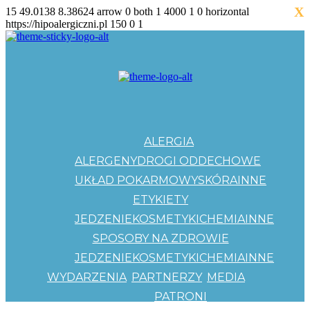
X
15
49.0138
8.38624
arrow
0
both
1
4000
1
0
horizontal
https://hipoalergiczni.pl
150
0
1
ALERGIA
ALERGENY
DROGI ODDECHOWE
UKŁAD POKARMOWY
SKÓRA
INNE
ETYKIETY
JEDZENIE
KOSMETYKI
CHEMIA
INNE
SPOSOBY NA ZDROWIE
JEDZENIE
KOSMETYKI
CHEMIA
INNE
WYDARZENIA
PARTNERZY
MEDIA
PATRONI