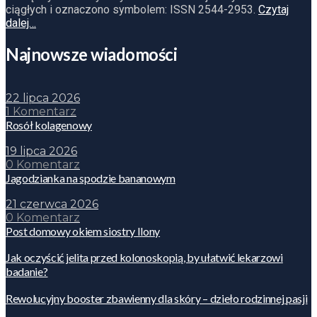
ciągłych i oznaczono symbolem: ISSN 2544-2953.
Czytaj
dalej…
Najnowsze wiadomości
22 lipca 2026
1 Komentarz
Rosół kolagenowy
19 lipca 2026
0 Komentarz
Jagodzianka na spodzie bananowym
21 czerwca 2026
0 Komentarz
Post domowy okiem siostry Ilony
Jak oczyścić jelita przed kolonoskopią, by ułatwić lekarzowi
badanie?
Rewolucyjny booster zbawienny dla skóry – dzieło rodzinnej pasji