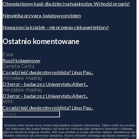
Obowiązkowy kask dla dzieci na hulajnodze. Wchodzi przepis!
Niewielka przywra, światowy problem
Nowa porcja książek – nie przegap ciekawej lektury!
Ostatnio komentowane
Ewa
Rosół kolagenowy
Żaneta Geltz
Co radzi jeść dwukrotny noblista? Linus Pau...
mirosław mastej
D3 error – badacze z Uniwerytetu Albert...
mirosław mastej
D3 error – badacze z Uniwerytetu Albert...
WM
Co radzi jeść dwukrotny noblista? Linus Pau...
Wszystkie treści zawarte na tej stronie mają charakter wyłącznie informacyjny. Żadna z treści nie powinna
być traktowana jako porada lekarska i nie może być stosowana jako zastępstwo konsultacji z lekarzem,
gdyż nie umożliwia diagnozy choroby. Jeśli masz problem ze swoim zdrowiem radzimy skontaktować się z
lekarzem rodzinnym lub stosownym specjalistą. Autorzy artykułów dokładają największej staranności, aby
zapewnić najwyższą wartość merytoryczną treści, lecz nie ponoszą odpowiedzialności za wynik