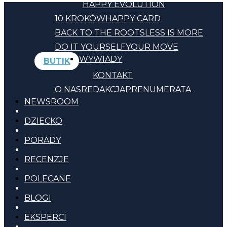
HAPPY EVOLUTION
10 KROKÓW
HAPPY CARD
BACK TO THE ROOTS
LESS IS MORE
DO IT YOURSELF
YOUR MOVE
WYWIADY
BUTIK
KONTAKT
O NAS
REDAKCJA
PRENUMERATA
NEWSROOM
DZIECKO
PORADY
RECENZJE
POLECANE
BLOGI
EKSPERCI