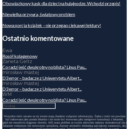
Obowiązkowy kask dla dzieci na hulajnodze. Wchodzi przepis!
Niewielka przywra, światowy problem
Nowa porcja książek – nie przegap ciekawej lektury!
Ostatnio komentowane
Ewa
Rosół kolagenowy
Żaneta Geltz
Co radzi jeść dwukrotny noblista? Linus Pau...
mirosław mastej
D3 error – badacze z Uniwerytetu Albert...
mirosław mastej
D3 error – badacze z Uniwerytetu Albert...
WM
Co radzi jeść dwukrotny noblista? Linus Pau...
Wszystkie treści zawarte na tej stronie mają charakter wyłącznie informacyjny. Żadna z treści nie powinna
być traktowana jako porada lekarska i nie może być stosowana jako zastępstwo konsultacji z lekarzem,
gdyż nie umożliwia diagnozy choroby. Jeśli masz problem ze swoim zdrowiem radzimy skontaktować się z
lekarzem rodzinnym lub stosownym specjalistą. Autorzy artykułów dokładają największej staranności, aby
zapewnić najwyższą wartość merytoryczną treści, lecz nie ponoszą odpowiedzialności za wynik