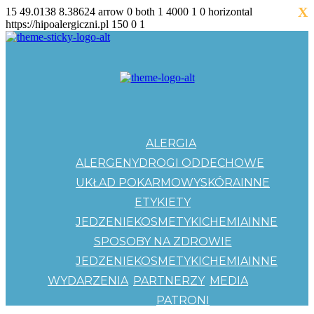
X
15
49.0138
8.38624
arrow
0
both
1
4000
1
0
horizontal
https://hipoalergiczni.pl
150
0
1
ALERGIA
ALERGENY
DROGI ODDECHOWE
UKŁAD POKARMOWY
SKÓRA
INNE
ETYKIETY
JEDZENIE
KOSMETYKI
CHEMIA
INNE
SPOSOBY NA ZDROWIE
JEDZENIE
KOSMETYKI
CHEMIA
INNE
WYDARZENIA
PARTNERZY
MEDIA
PATRONI