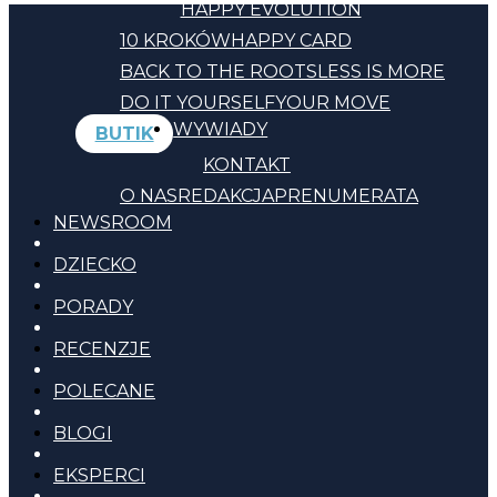
HAPPY EVOLUTION
10 KROKÓW
HAPPY CARD
BACK TO THE ROOTS
LESS IS MORE
DO IT YOURSELF
YOUR MOVE
WYWIADY
BUTIK
KONTAKT
O NAS
REDAKCJA
PRENUMERATA
NEWSROOM
DZIECKO
PORADY
RECENZJE
POLECANE
BLOGI
EKSPERCI