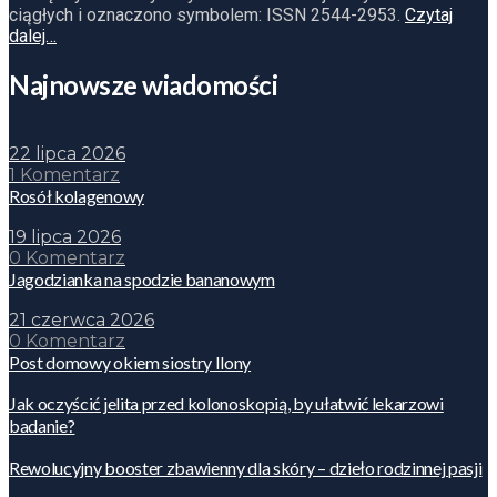
ciągłych i oznaczono symbolem: ISSN 2544-2953.
Czytaj
dalej…
Najnowsze wiadomości
22 lipca 2026
1 Komentarz
Rosół kolagenowy
19 lipca 2026
0 Komentarz
Jagodzianka na spodzie bananowym
21 czerwca 2026
0 Komentarz
Post domowy okiem siostry Ilony
Jak oczyścić jelita przed kolonoskopią, by ułatwić lekarzowi
badanie?
Rewolucyjny booster zbawienny dla skóry – dzieło rodzinnej pasji