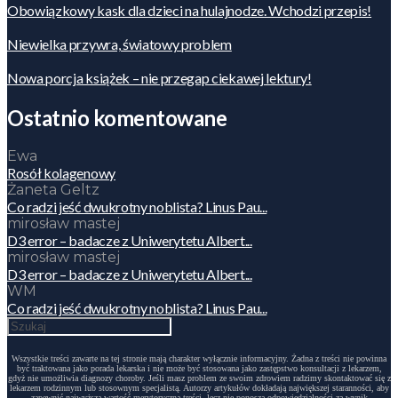
Obowiązkowy kask dla dzieci na hulajnodze. Wchodzi przepis!
Niewielka przywra, światowy problem
Nowa porcja książek – nie przegap ciekawej lektury!
Ostatnio komentowane
Ewa
Rosół kolagenowy
Żaneta Geltz
Co radzi jeść dwukrotny noblista? Linus Pau...
mirosław mastej
D3 error – badacze z Uniwerytetu Albert...
mirosław mastej
D3 error – badacze z Uniwerytetu Albert...
WM
Co radzi jeść dwukrotny noblista? Linus Pau...
Wszystkie treści zawarte na tej stronie mają charakter wyłącznie informacyjny. Żadna z treści nie powinna
być traktowana jako porada lekarska i nie może być stosowana jako zastępstwo konsultacji z lekarzem,
gdyż nie umożliwia diagnozy choroby. Jeśli masz problem ze swoim zdrowiem radzimy skontaktować się z
lekarzem rodzinnym lub stosownym specjalistą. Autorzy artykułów dokładają największej staranności, aby
zapewnić najwyższą wartość merytoryczną treści, lecz nie ponoszą odpowiedzialności za wynik