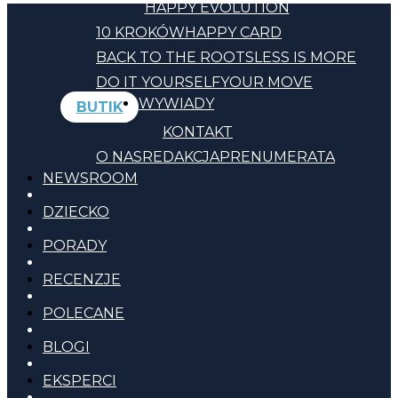
HAPPY EVOLUTION
10 KROKÓW
HAPPY CARD
BACK TO THE ROOTS
LESS IS MORE
DO IT YOURSELF
YOUR MOVE
WYWIADY
BUTIK
KONTAKT
O NAS
REDAKCJA
PRENUMERATA
NEWSROOM
DZIECKO
PORADY
RECENZJE
POLECANE
BLOGI
EKSPERCI