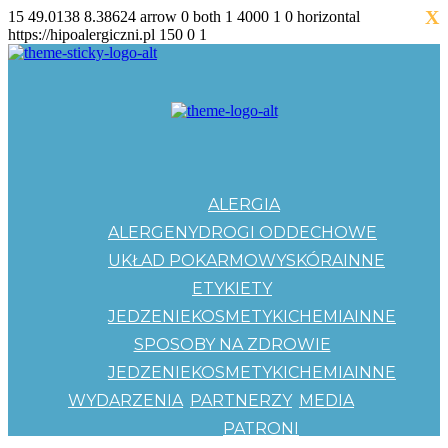
X
15
49.0138
8.38624
arrow
0
both
1
4000
1
0
horizontal
https://hipoalergiczni.pl
150
0
1
ALERGIA
ALERGENY
DROGI ODDECHOWE
UKŁAD POKARMOWY
SKÓRA
INNE
ETYKIETY
JEDZENIE
KOSMETYKI
CHEMIA
INNE
SPOSOBY NA ZDROWIE
JEDZENIE
KOSMETYKI
CHEMIA
INNE
WYDARZENIA
PARTNERZY
MEDIA
PATRONI