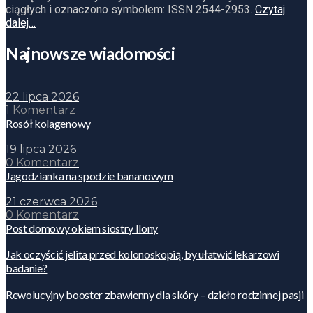
ciągłych i oznaczono symbolem: ISSN 2544-2953.
Czytaj
dalej…
Najnowsze wiadomości
22 lipca 2026
1 Komentarz
Rosół kolagenowy
19 lipca 2026
0 Komentarz
Jagodzianka na spodzie bananowym
21 czerwca 2026
0 Komentarz
Post domowy okiem siostry Ilony
Jak oczyścić jelita przed kolonoskopią, by ułatwić lekarzowi
badanie?
Rewolucyjny booster zbawienny dla skóry – dzieło rodzinnej pasji