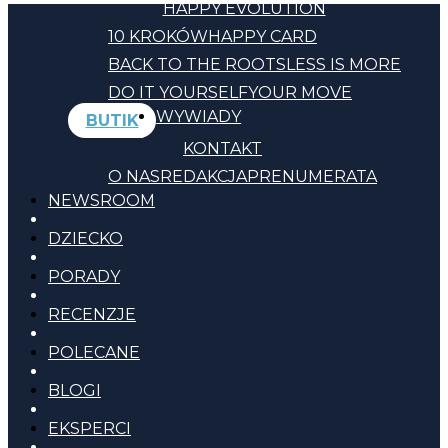
HAPPY EVOLUTION
10 KROKÓW
HAPPY CARD
BACK TO THE ROOTS
LESS IS MORE
DO IT YOURSELF
YOUR MOVE
WYWIADY
BUTIK
KONTAKT
O NAS
REDAKCJA
PRENUMERATA
NEWSROOM
DZIECKO
PORADY
RECENZJE
POLECANE
BLOGI
EKSPERCI