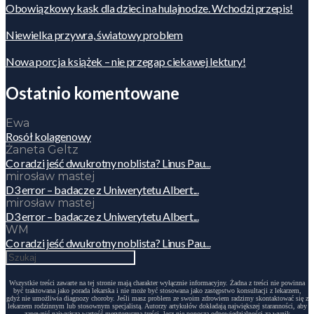
Obowiązkowy kask dla dzieci na hulajnodze. Wchodzi przepis!
Niewielka przywra, światowy problem
Nowa porcja książek – nie przegap ciekawej lektury!
Ostatnio komentowane
Ewa
Rosół kolagenowy
Żaneta Geltz
Co radzi jeść dwukrotny noblista? Linus Pau...
mirosław mastej
D3 error – badacze z Uniwerytetu Albert...
mirosław mastej
D3 error – badacze z Uniwerytetu Albert...
WM
Co radzi jeść dwukrotny noblista? Linus Pau...
Wszystkie treści zawarte na tej stronie mają charakter wyłącznie informacyjny. Żadna z treści nie powinna
być traktowana jako porada lekarska i nie może być stosowana jako zastępstwo konsultacji z lekarzem,
gdyż nie umożliwia diagnozy choroby. Jeśli masz problem ze swoim zdrowiem radzimy skontaktować się z
lekarzem rodzinnym lub stosownym specjalistą. Autorzy artykułów dokładają największej staranności, aby
zapewnić najwyższą wartość merytoryczną treści, lecz nie ponoszą odpowiedzialności za wynik