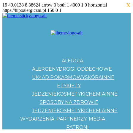
X
15
49.0138
8.38624
arrow
0
both
1
4000
1
0
horizontal
https://hipoalergiczni.pl
150
0
1
ALERGIA
ALERGENY
DROGI ODDECHOWE
UKŁAD POKARMOWY
SKÓRA
INNE
ETYKIETY
JEDZENIE
KOSMETYKI
CHEMIA
INNE
SPOSOBY NA ZDROWIE
JEDZENIE
KOSMETYKI
CHEMIA
INNE
WYDARZENIA
PARTNERZY
MEDIA
PATRONI