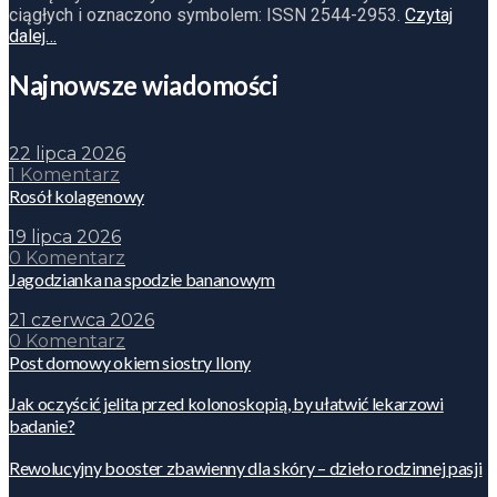
ciągłych i oznaczono symbolem: ISSN 2544-2953.
Czytaj
dalej…
Najnowsze wiadomości
22 lipca 2026
1 Komentarz
Rosół kolagenowy
19 lipca 2026
0 Komentarz
Jagodzianka na spodzie bananowym
21 czerwca 2026
0 Komentarz
Post domowy okiem siostry Ilony
Jak oczyścić jelita przed kolonoskopią, by ułatwić lekarzowi
badanie?
Rewolucyjny booster zbawienny dla skóry – dzieło rodzinnej pasji