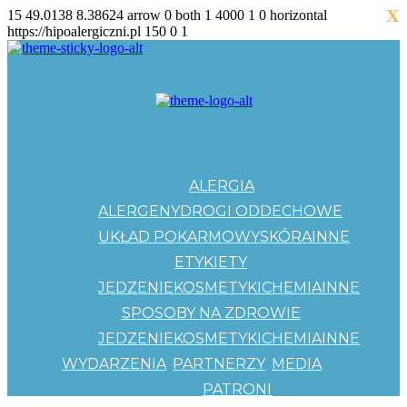
X
15
49.0138
8.38624
arrow
0
both
1
4000
1
0
horizontal
https://hipoalergiczni.pl
150
0
1
ALERGIA
ALERGENY
DROGI ODDECHOWE
UKŁAD POKARMOWY
SKÓRA
INNE
ETYKIETY
JEDZENIE
KOSMETYKI
CHEMIA
INNE
SPOSOBY NA ZDROWIE
JEDZENIE
KOSMETYKI
CHEMIA
INNE
WYDARZENIA
PARTNERZY
MEDIA
PATRONI