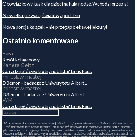
Obowiązkowy kask dla dzieci na hulajnodze. Wchodzi przepis!
Niewielka przywra, światowy problem
Nowa porcja książek – nie przegap ciekawej lektury!
Ostatnio komentowane
Ewa
Rosół kolagenowy
Żaneta Geltz
Co radzi jeść dwukrotny noblista? Linus Pau...
mirosław mastej
D3 error – badacze z Uniwerytetu Albert...
mirosław mastej
D3 error – badacze z Uniwerytetu Albert...
WM
Co radzi jeść dwukrotny noblista? Linus Pau...
Wszystkie treści zawarte na tej stronie mają charakter wyłącznie informacyjny. Żadna z treści nie powinna
być traktowana jako porada lekarska i nie może być stosowana jako zastępstwo konsultacji z lekarzem,
gdyż nie umożliwia diagnozy choroby. Jeśli masz problem ze swoim zdrowiem radzimy skontaktować się z
lekarzem rodzinnym lub stosownym specjalistą. Autorzy artykułów dokładają największej staranności, aby
zapewnić najwyższą wartość merytoryczną treści, lecz nie ponoszą odpowiedzialności za wynik