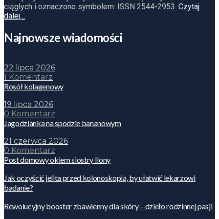
ciągłych i oznaczono symbolem: ISSN 2544-2953.
Czytaj
dalej…
Najnowsze wiadomości
22 lipca 2026
1 Komentarz
Rosół kolagenowy
19 lipca 2026
0 Komentarz
Jagodzianka na spodzie bananowym
21 czerwca 2026
0 Komentarz
Post domowy okiem siostry Ilony
Jak oczyścić jelita przed kolonoskopią, by ułatwić lekarzowi
badanie?
Rewolucyjny booster zbawienny dla skóry – dzieło rodzinnej pasji