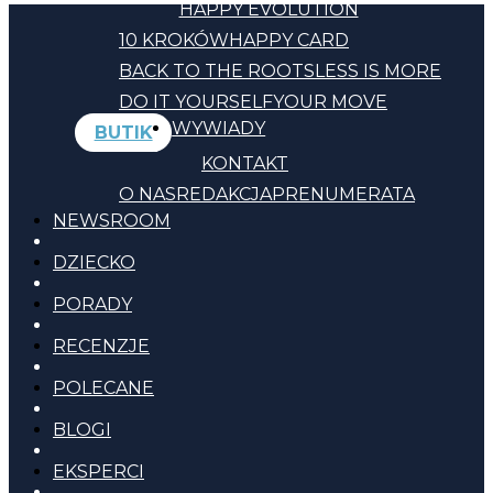
HAPPY EVOLUTION
10 KROKÓW
HAPPY CARD
BACK TO THE ROOTS
LESS IS MORE
DO IT YOURSELF
YOUR MOVE
WYWIADY
BUTIK
KONTAKT
O NAS
REDAKCJA
PRENUMERATA
NEWSROOM
DZIECKO
PORADY
RECENZJE
POLECANE
BLOGI
EKSPERCI