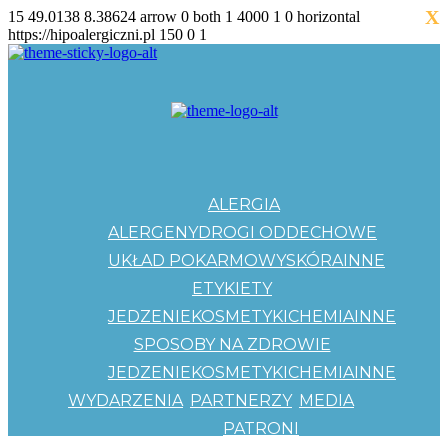
X
15
49.0138
8.38624
arrow
0
both
1
4000
1
0
horizontal
https://hipoalergiczni.pl
150
0
1
ALERGIA
ALERGENY
DROGI ODDECHOWE
UKŁAD POKARMOWY
SKÓRA
INNE
ETYKIETY
JEDZENIE
KOSMETYKI
CHEMIA
INNE
SPOSOBY NA ZDROWIE
JEDZENIE
KOSMETYKI
CHEMIA
INNE
WYDARZENIA
PARTNERZY
MEDIA
PATRONI