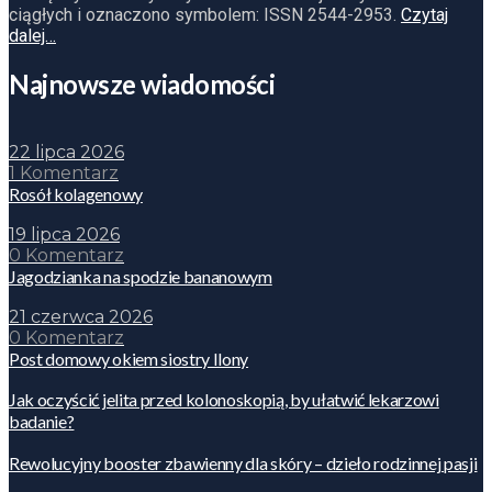
ciągłych i oznaczono symbolem: ISSN 2544-2953.
Czytaj
dalej…
Najnowsze wiadomości
22 lipca 2026
1 Komentarz
Rosół kolagenowy
19 lipca 2026
0 Komentarz
Jagodzianka na spodzie bananowym
21 czerwca 2026
0 Komentarz
Post domowy okiem siostry Ilony
Jak oczyścić jelita przed kolonoskopią, by ułatwić lekarzowi
badanie?
Rewolucyjny booster zbawienny dla skóry – dzieło rodzinnej pasji