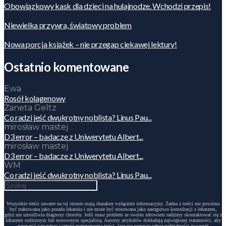
Obowiązkowy kask dla dzieci na hulajnodze. Wchodzi przepis!
Niewielka przywra, światowy problem
Nowa porcja książek – nie przegap ciekawej lektury!
Ostatnio komentowane
Ewa
Rosół kolagenowy
Żaneta Geltz
Co radzi jeść dwukrotny noblista? Linus Pau...
mirosław mastej
D3 error – badacze z Uniwerytetu Albert...
mirosław mastej
D3 error – badacze z Uniwerytetu Albert...
WM
Co radzi jeść dwukrotny noblista? Linus Pau...
Wszystkie treści zawarte na tej stronie mają charakter wyłącznie informacyjny. Żadna z treści nie powinna
być traktowana jako porada lekarska i nie może być stosowana jako zastępstwo konsultacji z lekarzem,
gdyż nie umożliwia diagnozy choroby. Jeśli masz problem ze swoim zdrowiem radzimy skontaktować się z
lekarzem rodzinnym lub stosownym specjalistą. Autorzy artykułów dokładają największej staranności, aby
zapewnić najwyższą wartość merytoryczną treści, lecz nie ponoszą odpowiedzialności za wynik