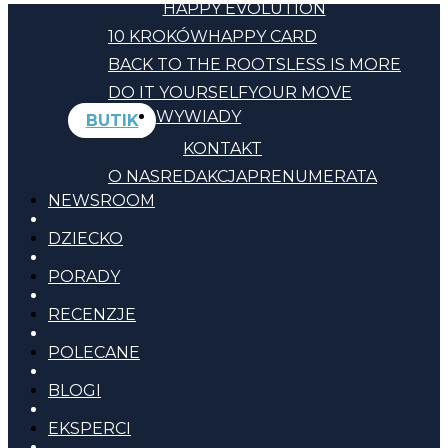
HAPPY EVOLUTION
10 KROKÓW
HAPPY CARD
BACK TO THE ROOTS
LESS IS MORE
DO IT YOURSELF
YOUR MOVE
WYWIADY
BUTIK
KONTAKT
O NAS
REDAKCJA
PRENUMERATA
NEWSROOM
DZIECKO
PORADY
RECENZJE
POLECANE
BLOGI
EKSPERCI