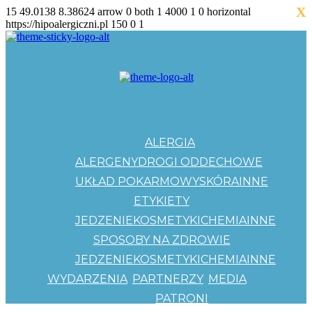
X
15
49.0138
8.38624
arrow
0
both
1
4000
1
0
horizontal
https://hipoalergiczni.pl
150
0
1
ALERGIA
ALERGENY
DROGI ODDECHOWE
UKŁAD POKARMOWY
SKÓRA
INNE
ETYKIETY
JEDZENIE
KOSMETYKI
CHEMIA
INNE
SPOSOBY NA ZDROWIE
JEDZENIE
KOSMETYKI
CHEMIA
INNE
WYDARZENIA
PARTNERZY
MEDIA
PATRONI