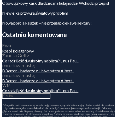
Obowiązkowy kask dla dzieci na hulajnodze. Wchodzi przepis!
Niewielka przywra, światowy problem
Nowa porcja książek – nie przegap ciekawej lektury!
Ostatnio komentowane
Ewa
Rosół kolagenowy
Żaneta Geltz
Co radzi jeść dwukrotny noblista? Linus Pau...
mirosław mastej
D3 error – badacze z Uniwerytetu Albert...
mirosław mastej
D3 error – badacze z Uniwerytetu Albert...
WM
Co radzi jeść dwukrotny noblista? Linus Pau...
Wszystkie treści zawarte na tej stronie mają charakter wyłącznie informacyjny. Żadna z treści nie powinna
być traktowana jako porada lekarska i nie może być stosowana jako zastępstwo konsultacji z lekarzem,
gdyż nie umożliwia diagnozy choroby. Jeśli masz problem ze swoim zdrowiem radzimy skontaktować się z
lekarzem rodzinnym lub stosownym specjalistą. Autorzy artykułów dokładają największej staranności, aby
zapewnić najwyższą wartość merytoryczną treści, lecz nie ponoszą odpowiedzialności za wynik