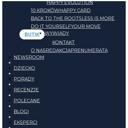
HAPPY EVOLUTION
10 KROKÓW
HAPPY CARD
BACK TO THE ROOTS
LESS IS MORE
DO IT YOURSELF
YOUR MOVE
WYWIADY
BUTIK
KONTAKT
O NAS
REDAKCJA
PRENUMERATA
NEWSROOM
DZIECKO
PORADY
RECENZJE
POLECANE
BLOGI
EKSPERCI