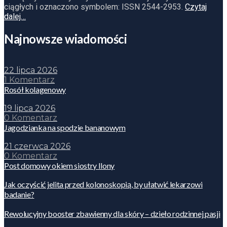
ciągłych i oznaczono symbolem: ISSN 2544-2953.
Czytaj
dalej…
Najnowsze wiadomości
22 lipca 2026
1 Komentarz
Rosół kolagenowy
19 lipca 2026
0 Komentarz
Jagodzianka na spodzie bananowym
21 czerwca 2026
0 Komentarz
Post domowy okiem siostry Ilony
Jak oczyścić jelita przed kolonoskopią, by ułatwić lekarzowi
badanie?
Rewolucyjny booster zbawienny dla skóry – dzieło rodzinnej pasji