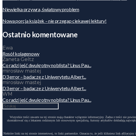
Niewielka przywra, światowy problem
Nowa porcja książek – nie przegap ciekawej lektury!
Ostatnio komentowane
Ewa
Rosół kolagenowy
Żaneta Geltz
Co radzi jeść dwukrotny noblista? Linus Pau...
mirosław mastej
D3 error – badacze z Uniwerytetu Albert...
mirosław mastej
D3 error – badacze z Uniwerytetu Albert...
WM
Co radzi jeść dwukrotny noblista? Linus Pau...
Wszystkie treści zawarte na tej stronie mają charakter wyłącznie informacyjny. Żadna z treści nie po
skontaktować się z lekarzem rodzinnym lub stosownym specjalistą. Autorzy artykułów dokładają największ
Niektóre linki na tej stronie internetowej, to linki partnerskie. Oznacza to, że jeśli klikniesz link afili