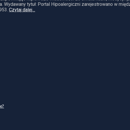
. Wydawany tytuł: Portal Hipoalergiczni zarejestrowano w mię
953.
Czytaj dalej…
ie?