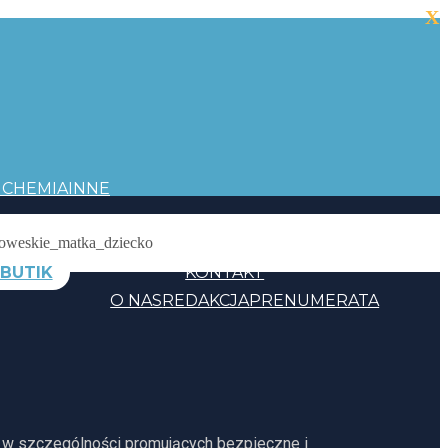
X
I
CHEMIA
INNE
BUTIK
KONTAKT
O NAS
REDAKCJA
PRENUMERATA
, w szczególności promujących bezpieczne i