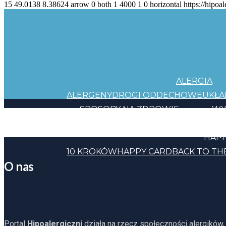
15
49.0138
8.38624
arrow
0
both
1
4000
1
0
horizontal
https://hipoal
ALERGIA
ALERGENY
DROGI ODDECHOWE
UKŁ
SPOSOBY NA ZDROWIE
WY
JEDZENIE
KOSMETYKI
CHEMIA
INNE
HAPP
10 KROKÓW
HAPPY CARD
BACK TO TH
O nas
Portal
Hipoalergiczni
działa na rzecz społeczności alergików