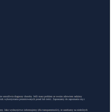
dyż nie umożliwia diagnozy choroby. Jeśli masz problem ze swoim zdrowiem radzimy
ynik wykorzystania prezentowanych porad lub treści. Zapraszamy do zapoznania się z
trony. Jako wydawnictwo informujemy (dla transparentności), że zarabiamy na niektórych