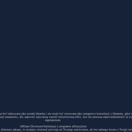
winna być traktowana jako porada lekarska i nie może być stosowana jako zastępstwo konsultacji z lekarzem, g
ej staranności, aby zapewnić najwyższą wartość merytoryczną treści, lecz nie ponoszą odpowiedzialności za w
regulaminem.
Affiliate Disclosure/Informacja o programie afiliacyjnym
acyjny i dokonasz zakupu, to możemy otrzymać prowizję od Twojego zamówienia, ale bez żadnego kosztu z Twojej s