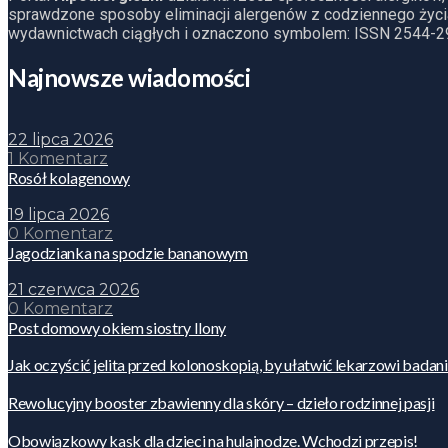
sprawdzone sposoby eliminacji alergenów z codziennego życia
wydawnictwach ciągłych i oznaczono symbolem: ISSN 2544-2
Najnowsze wiadomości
22 lipca 2026
1 Komentarz
Rosół kolagenowy
19 lipca 2026
0 Komentarz
Jagodzianka na spodzie bananowym
21 czerwca 2026
0 Komentarz
Post domowy okiem siostry Ilony
Jak oczyścić jelita przed kolonoskopią, by ułatwić lekarzowi badan
Rewolucyjny booster zbawienny dla skóry – dzieło rodzinnej pasji
Obowiązkowy kask dla dzieci na hulajnodze. Wchodzi przepis!