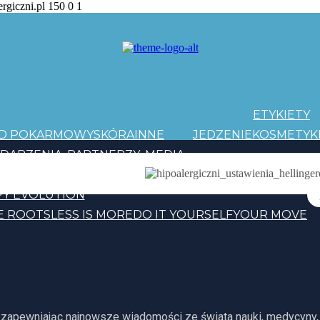
ergiczni.pl
150
0
1
ETYKIETY
AD POKARMOWY
SKÓRA
INNE
JEDZENIE
KOSMETYK
DARZENIA
PARTNERZY
MEDIA
PATRONI
Y EVOLUTION
E ROOTS
LESS IS MORE
DO IT YOURSELF
YOUR MOVE
, zapewniając najnowsze wiadomości ze świata nauki, medycyny