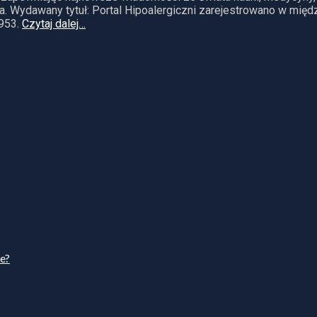
. Wydawany tytuł: Portal Hipoalergiczni zarejestrowano w mię
953.
Czytaj dalej…
ie?