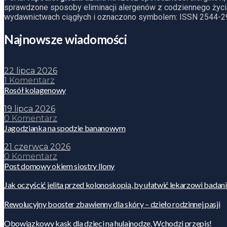
sprawdzone sposoby eliminacji alergenów z codziennego życia
wydawnictwach ciągłych i oznaczono symbolem: ISSN 2544-2
Najnowsze wiadomości
22 lipca 2026
1 Komentarz
Rosół kolagenowy
19 lipca 2026
0 Komentarz
Jagodzianka na spodzie bananowym
21 czerwca 2026
0 Komentarz
Post domowy okiem siostry Ilony
Jak oczyścić jelita przed kolonoskopią, by ułatwić lekarzowi badan
Rewolucyjny booster zbawienny dla skóry – dzieło rodzinnej pasji
Obowiązkowy kask dla dzieci na hulajnodze. Wchodzi przepis!