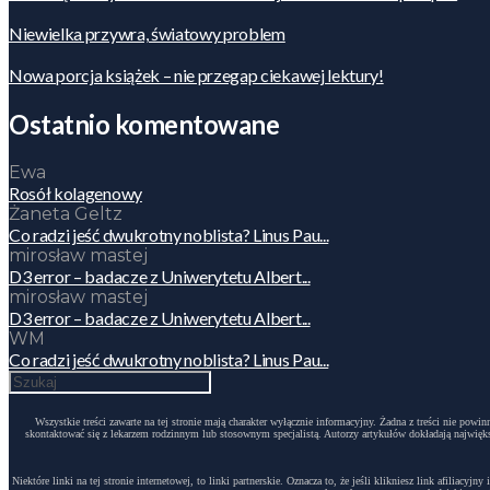
Niewielka przywra, światowy problem
Nowa porcja książek – nie przegap ciekawej lektury!
Ostatnio komentowane
Ewa
Rosół kolagenowy
Żaneta Geltz
Co radzi jeść dwukrotny noblista? Linus Pau...
mirosław mastej
D3 error – badacze z Uniwerytetu Albert...
mirosław mastej
D3 error – badacze z Uniwerytetu Albert...
WM
Co radzi jeść dwukrotny noblista? Linus Pau...
Wszystkie treści zawarte na tej stronie mają charakter wyłącznie informacyjny. Żadna z treści nie po
skontaktować się z lekarzem rodzinnym lub stosownym specjalistą. Autorzy artykułów dokładają największ
Niektóre linki na tej stronie internetowej, to linki partnerskie. Oznacza to, że jeśli klikniesz link afili