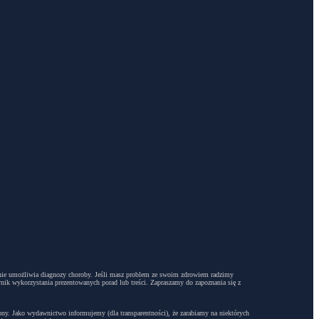
dyż nie umożliwia diagnozy choroby. Jeśli masz problem ze swoim zdrowiem radzimy
ynik wykorzystania prezentowanych porad lub treści. Zapraszamy do zapoznania się z
trony. Jako wydawnictwo informujemy (dla transparentności), że zarabiamy na niektórych