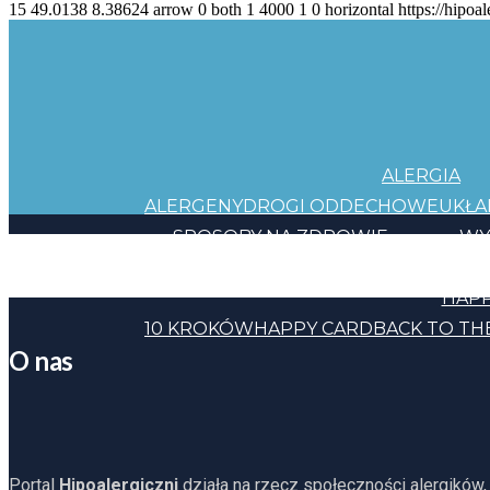
15
49.0138
8.38624
arrow
0
both
1
4000
1
0
horizontal
https://hipoal
ALERGIA
ALERGENY
DROGI ODDECHOWE
UKŁ
SPOSOBY NA ZDROWIE
WY
JEDZENIE
KOSMETYKI
CHEMIA
INNE
HAPP
10 KROKÓW
HAPPY CARD
BACK TO TH
O nas
Portal
Hipoalergiczni
działa na rzecz społeczności alergików