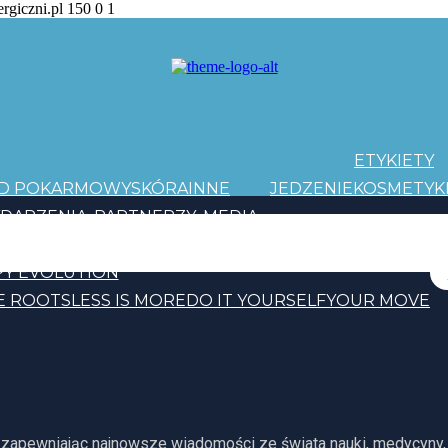
ergiczni.pl
150
0
1
ETYKIETY
AD POKARMOWY
SKÓRA
INNE
JEDZENIE
KOSMETYK
DARZENIA
PARTNERZY
MEDIA
PATRONI
Y EVOLUTION
E ROOTS
LESS IS MORE
DO IT YOURSELF
YOUR MOVE
, zapewniając najnowsze wiadomości ze świata nauki, medycyny