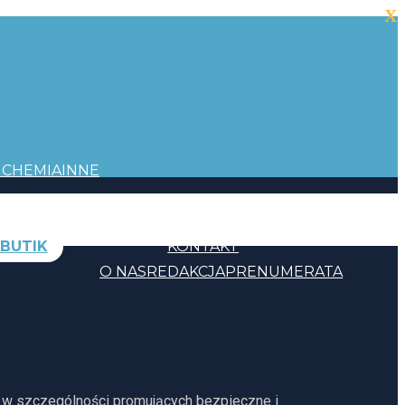
X
I
CHEMIA
INNE
BUTIK
KONTAKT
O NAS
REDAKCJA
PRENUMERATA
, w szczególności promujących bezpieczne i