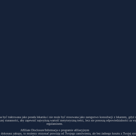
winna być traktowana jako porada lekarska i nie może być stosowana jako zastępstwo konsultacji z lekarzem, g
ej staranności, aby zapewnić najwyższą wartość merytoryczną treści, lecz nie ponoszą odpowiedzialności za w
regulaminem.
Affiliate Disclosure/Informacja o programie afiliacyjnym
acyjny i dokonasz zakupu, to możemy otrzymać prowizję od Twojego zamówienia, ale bez żadnego kosztu z Twojej s