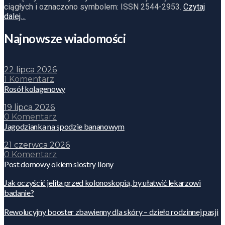
ciągłych i oznaczono symbolem: ISSN 2544-2953.
Czytaj
dalej…
Najnowsze wiadomości
22 lipca 2026
1 Komentarz
Rosół kolagenowy
19 lipca 2026
0 Komentarz
Jagodzianka na spodzie bananowym
21 czerwca 2026
0 Komentarz
Post domowy okiem siostry Ilony
Jak oczyścić jelita przed kolonoskopią, by ułatwić lekarzowi
badanie?
Rewolucyjny booster zbawienny dla skóry – dzieło rodzinnej pasji