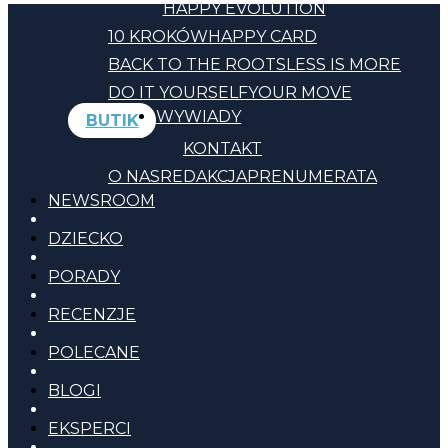
HAPPY EVOLUTION
10 KROKÓW
HAPPY CARD
BACK TO THE ROOTS
LESS IS MORE
DO IT YOURSELF
YOUR MOVE
WYWIADY
BUTIK
KONTAKT
O NAS
REDAKCJA
PRENUMERATA
NEWSROOM
DZIECKO
PORADY
RECENZJE
POLECANE
BLOGI
EKSPERCI