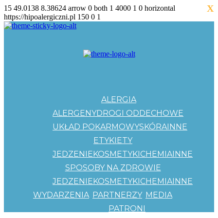
X
15
49.0138
8.38624
arrow
0
both
1
4000
1
0
horizontal
https://hipoalergiczni.pl
150
0
1
ALERGIA
ALERGENY
DROGI ODDECHOWE
UKŁAD POKARMOWY
SKÓRA
INNE
ETYKIETY
JEDZENIE
KOSMETYKI
CHEMIA
INNE
SPOSOBY NA ZDROWIE
JEDZENIE
KOSMETYKI
CHEMIA
INNE
WYDARZENIA
PARTNERZY
MEDIA
PATRONI