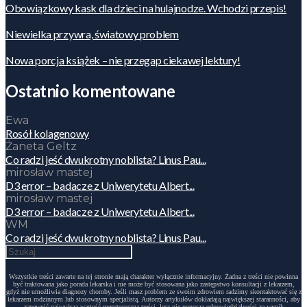
Obowiązkowy kask dla dzieci na hulajnodze. Wchodzi przepis!
Niewielka przywra, światowy problem
Nowa porcja książek – nie przegap ciekawej lektury!
Ostatnio komentowane
Ewa
Rosół kolagenowy
Żaneta Geltz
Co radzi jeść dwukrotny noblista? Linus Pau...
mirosław mastej
D3 error – badacze z Uniwerytetu Albert...
mirosław mastej
D3 error – badacze z Uniwerytetu Albert...
WM
Co radzi jeść dwukrotny noblista? Linus Pau...
Wszystkie treści zawarte na tej stronie mają charakter wyłącznie informacyjny. Żadna z treści nie powinna
być traktowana jako porada lekarska i nie może być stosowana jako zastępstwo konsultacji z lekarzem,
gdyż nie umożliwia diagnozy choroby. Jeśli masz problem ze swoim zdrowiem radzimy skontaktować się z
lekarzem rodzinnym lub stosownym specjalistą. Autorzy artykułów dokładają największej staranności, aby
zapewnić najwyższą wartość merytoryczną treści, lecz nie ponoszą odpowiedzialności za wynik