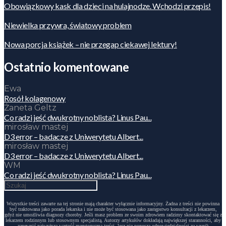
Obowiązkowy kask dla dzieci na hulajnodze. Wchodzi przepis!
Niewielka przywra, światowy problem
Nowa porcja książek – nie przegap ciekawej lektury!
Ostatnio komentowane
Ewa
Rosół kolagenowy
Żaneta Geltz
Co radzi jeść dwukrotny noblista? Linus Pau...
mirosław mastej
D3 error – badacze z Uniwerytetu Albert...
mirosław mastej
D3 error – badacze z Uniwerytetu Albert...
WM
Co radzi jeść dwukrotny noblista? Linus Pau...
Wszystkie treści zawarte na tej stronie mają charakter wyłącznie informacyjny. Żadna z treści nie powinna
być traktowana jako porada lekarska i nie może być stosowana jako zastępstwo konsultacji z lekarzem,
gdyż nie umożliwia diagnozy choroby. Jeśli masz problem ze swoim zdrowiem radzimy skontaktować się z
lekarzem rodzinnym lub stosownym specjalistą. Autorzy artykułów dokładają największej staranności, aby
zapewnić najwyższą wartość merytoryczną treści, lecz nie ponoszą odpowiedzialności za wynik