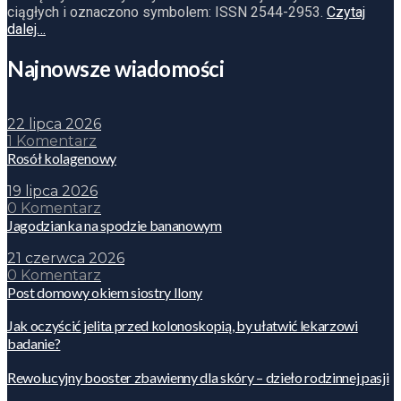
ciągłych i oznaczono symbolem: ISSN 2544-2953.
Czytaj
dalej…
Najnowsze wiadomości
22 lipca 2026
1 Komentarz
Rosół kolagenowy
19 lipca 2026
0 Komentarz
Jagodzianka na spodzie bananowym
21 czerwca 2026
0 Komentarz
Post domowy okiem siostry Ilony
Jak oczyścić jelita przed kolonoskopią, by ułatwić lekarzowi
badanie?
Rewolucyjny booster zbawienny dla skóry – dzieło rodzinnej pasji