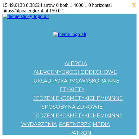
X
15
49.0138
8.38624
arrow
0
both
1
4000
1
0
horizontal
https://hipoalergiczni.pl
150
0
1
ALERGIA
ALERGENY
DROGI ODDECHOWE
UKŁAD POKARMOWY
SKÓRA
INNE
ETYKIETY
JEDZENIE
KOSMETYKI
CHEMIA
INNE
SPOSOBY NA ZDROWIE
JEDZENIE
KOSMETYKI
CHEMIA
INNE
WYDARZENIA
PARTNERZY
MEDIA
PATRONI