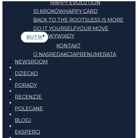
HAPPY EVOLUTION
10 KROKÓW
HAPPY CARD
BACK TO THE ROOTS
LESS IS MORE
DO IT YOURSELF
YOUR MOVE
WYWIADY
BUTIK
KONTAKT
O NAS
REDAKCJA
PRENUMERATA
NEWSROOM
DZIECKO
PORADY
RECENZJE
POLECANE
BLOGI
EKSPERCI