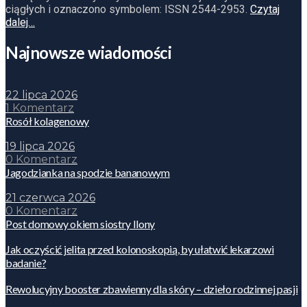
ciągłych i oznaczono symbolem: ISSN 2544-2953.
Czytaj
dalej…
Najnowsze wiadomości
22 lipca 2026
1 Komentarz
Rosół kolagenowy
19 lipca 2026
0 Komentarz
Jagodzianka na spodzie bananowym
21 czerwca 2026
0 Komentarz
Post domowy okiem siostry Ilony
Jak oczyścić jelita przed kolonoskopią, by ułatwić lekarzowi
badanie?
Rewolucyjny booster zbawienny dla skóry – dzieło rodzinnej pasji