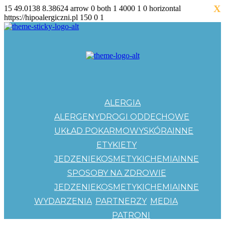
X
15
49.0138
8.38624
arrow
0
both
1
4000
1
0
horizontal
https://hipoalergiczni.pl
150
0
1
ALERGIA
ALERGENY
DROGI ODDECHOWE
UKŁAD POKARMOWY
SKÓRA
INNE
ETYKIETY
JEDZENIE
KOSMETYKI
CHEMIA
INNE
SPOSOBY NA ZDROWIE
JEDZENIE
KOSMETYKI
CHEMIA
INNE
WYDARZENIA
PARTNERZY
MEDIA
PATRONI