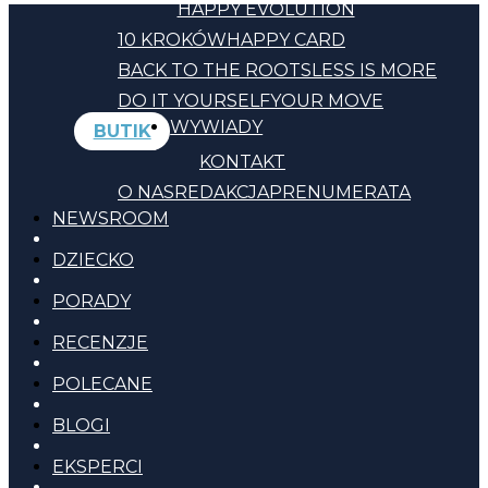
HAPPY EVOLUTION
10 KROKÓW
HAPPY CARD
BACK TO THE ROOTS
LESS IS MORE
DO IT YOURSELF
YOUR MOVE
WYWIADY
BUTIK
KONTAKT
O NAS
REDAKCJA
PRENUMERATA
NEWSROOM
DZIECKO
PORADY
RECENZJE
POLECANE
BLOGI
EKSPERCI