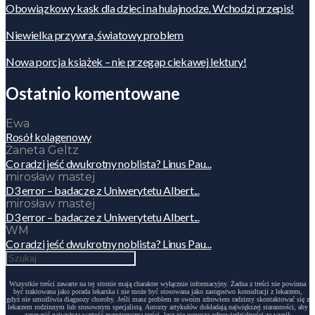
Obowiązkowy kask dla dzieci na hulajnodze. Wchodzi przepis!
Niewielka przywra, światowy problem
Nowa porcja książek – nie przegap ciekawej lektury!
Ostatnio komentowane
Ewa
Rosół kolagenowy
Żaneta Geltz
Co radzi jeść dwukrotny noblista? Linus Pau...
mirosław mastej
D3 error – badacze z Uniwerytetu Albert...
mirosław mastej
D3 error – badacze z Uniwerytetu Albert...
WM
Co radzi jeść dwukrotny noblista? Linus Pau...
Wszystkie treści zawarte na tej stronie mają charakter wyłącznie informacyjny. Żadna z treści nie powinna
być traktowana jako porada lekarska i nie może być stosowana jako zastępstwo konsultacji z lekarzem,
gdyż nie umożliwia diagnozy choroby. Jeśli masz problem ze swoim zdrowiem radzimy skontaktować się z
lekarzem rodzinnym lub stosownym specjalistą. Autorzy artykułów dokładają największej staranności, aby
zapewnić najwyższą wartość merytoryczną treści, lecz nie ponoszą odpowiedzialności za wynik