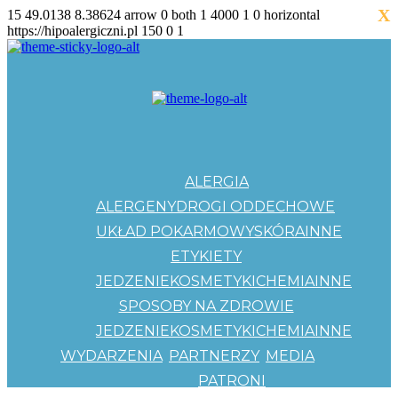
X
15
49.0138
8.38624
arrow
0
both
1
4000
1
0
horizontal
https://hipoalergiczni.pl
150
0
1
ALERGIA
ALERGENY
DROGI ODDECHOWE
UKŁAD POKARMOWY
SKÓRA
INNE
ETYKIETY
JEDZENIE
KOSMETYKI
CHEMIA
INNE
SPOSOBY NA ZDROWIE
JEDZENIE
KOSMETYKI
CHEMIA
INNE
WYDARZENIA
PARTNERZY
MEDIA
PATRONI