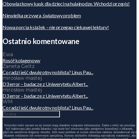
Obowiązkowy kask dla dzieci na hulajnodze. Wchodzi przepis!
Niewielka przywra, światowy problem
Nowa porcja książek – nie przegap ciekawej lektury!
Ostatnio komentowane
Ewa
Rosół kolagenowy
Żaneta Geltz
Co radzi jeść dwukrotny noblista? Linus Pau...
mirosław mastej
D3 error – badacze z Uniwerytetu Albert...
mirosław mastej
D3 error – badacze z Uniwerytetu Albert...
WM
Co radzi jeść dwukrotny noblista? Linus Pau...
Wszystkie treści zawarte na tej stronie mają charakter wyłącznie informacyjny. Żadna z treści nie powinna
być traktowana jako porada lekarska i nie może być stosowana jako zastępstwo konsultacji z lekarzem,
gdyż nie umożliwia diagnozy choroby. Jeśli masz problem ze swoim zdrowiem radzimy skontaktować się z
lekarzem rodzinnym lub stosownym specjalistą. Autorzy artykułów dokładają największej staranności, aby
zapewnić najwyższą wartość merytoryczną treści, lecz nie ponoszą odpowiedzialności za wynik