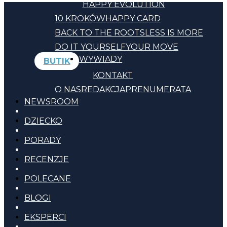
HAPPY EVOLUTION
10 KROKÓW
HAPPY CARD
BACK TO THE ROOTS
LESS IS MORE
DO IT YOURSELF
YOUR MOVE
WYWIADY
BUTIK
KONTAKT
O NAS
REDAKCJA
PRENUMERATA
NEWSROOM
DZIECKO
PORADY
RECENZJE
POLECANE
BLOGI
EKSPERCI