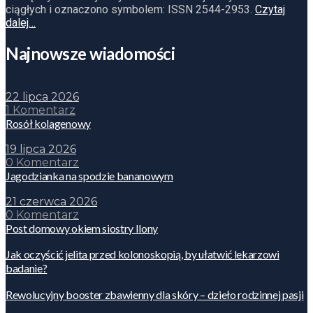
ciągłych i oznaczono symbolem: ISSN 2544-2953.
Czytaj
dalej…
Najnowsze wiadomości
22 lipca 2026
1 Komentarz
Rosół kolagenowy
19 lipca 2026
0 Komentarz
Jagodzianka na spodzie bananowym
21 czerwca 2026
0 Komentarz
Post domowy okiem siostry Ilony
Jak oczyścić jelita przed kolonoskopią, by ułatwić lekarzowi
badanie?
Rewolucyjny booster zbawienny dla skóry – dzieło rodzinnej pasji