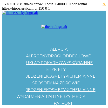
X
15
49.0138
8.38624
arrow
0
both
1
4000
1
0
horizontal
https://hipoalergiczni.pl
150
0
1
ALERGIA
ALERGENY
DROGI ODDECHOWE
UKŁAD POKARMOWY
SKÓRA
INNE
ETYKIETY
JEDZENIE
KOSMETYKI
CHEMIA
INNE
SPOSOBY NA ZDROWIE
JEDZENIE
KOSMETYKI
CHEMIA
INNE
WYDARZENIA
PARTNERZY
MEDIA
PATRONI