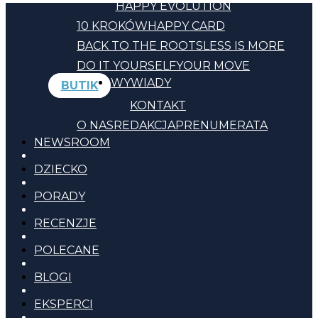
HAPPY EVOLUTION
10 KROKÓW
HAPPY CARD
BACK TO THE ROOTS
LESS IS MORE
DO IT YOURSELF
YOUR MOVE
WYWIADY
BUTIK
KONTAKT
O NAS
REDAKCJA
PRENUMERATA
NEWSROOM
DZIECKO
PORADY
RECENZJE
POLECANE
BLOGI
EKSPERCI