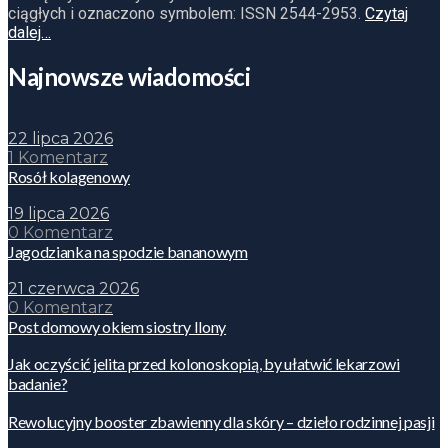
ciągłych i oznaczono symbolem: ISSN 2544-2953.
Czytaj
dalej…
Najnowsze wiadomości
22 lipca 2026
1 Komentarz
Rosół kolagenowy
19 lipca 2026
0 Komentarz
Jagodzianka na spodzie bananowym
21 czerwca 2026
0 Komentarz
Post domowy okiem siostry Ilony
Jak oczyścić jelita przed kolonoskopią, by ułatwić lekarzowi
badanie?
Rewolucyjny booster zbawienny dla skóry – dzieło rodzinnej pasji