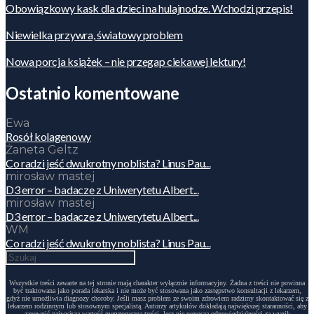
Obowiązkowy kask dla dzieci na hulajnodze. Wchodzi przepis!
Niewielka przywra, światowy problem
Nowa porcja książek – nie przegap ciekawej lektury!
Ostatnio komentowane
Ewa
Rosół kolagenowy
Żaneta Geltz
Co radzi jeść dwukrotny noblista? Linus Pau...
mirosław mastej
D3 error – badacze z Uniwerytetu Albert...
mirosław mastej
D3 error – badacze z Uniwerytetu Albert...
WM
Co radzi jeść dwukrotny noblista? Linus Pau...
Wszystkie treści zawarte na tej stronie mają charakter wyłącznie informacyjny. Żadna z treści nie powinna
być traktowana jako porada lekarska i nie może być stosowana jako zastępstwo konsultacji z lekarzem,
gdyż nie umożliwia diagnozy choroby. Jeśli masz problem ze swoim zdrowiem radzimy skontaktować się z
lekarzem rodzinnym lub stosownym specjalistą. Autorzy artykułów dokładają największej staranności, aby
zapewnić najwyższą wartość merytoryczną treści, lecz nie ponoszą odpowiedzialności za wynik