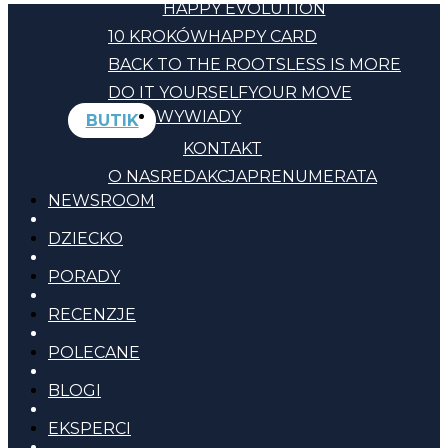
HAPPY EVOLUTION
10 KROKÓW
HAPPY CARD
BACK TO THE ROOTS
LESS IS MORE
DO IT YOURSELF
YOUR MOVE
WYWIADY
BUTIK
KONTAKT
O NAS
REDAKCJA
PRENUMERATA
NEWSROOM
DZIECKO
PORADY
RECENZJE
POLECANE
BLOGI
EKSPERCI