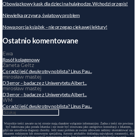
Obowiązkowy kask dla dzieci na hulajnodze. Wchodzi przepis!
Niewielka przywra, światowy problem
Nowa porcja książek – nie przegap ciekawej lektury!
Ostatnio komentowane
Ewa
Rosół kolagenowy
Żaneta Geltz
Co radzi jeść dwukrotny noblista? Linus Pau...
mirosław mastej
D3 error – badacze z Uniwerytetu Albert...
mirosław mastej
D3 error – badacze z Uniwerytetu Albert...
WM
Co radzi jeść dwukrotny noblista? Linus Pau...
Wszystkie treści zawarte na tej stronie mają charakter wyłącznie informacyjny. Żadna z treści nie powinna
być traktowana jako porada lekarska i nie może być stosowana jako zastępstwo konsultacji z lekarzem,
gdyż nie umożliwia diagnozy choroby. Jeśli masz problem ze swoim zdrowiem radzimy skontaktować się z
lekarzem rodzinnym lub stosownym specjalistą. Autorzy artykułów dokładają największej staranności, aby
zapewnić najwyższą wartość merytoryczną treści, lecz nie ponoszą odpowiedzialności za wynik