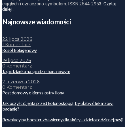
ciągłych i oznaczono symbolem: ISSN 2544-2953.
Czytaj
dalej…
Najnowsze wiadomości
22 lipca 2026
1 Komentarz
Rosół kolagenowy
19 lipca 2026
0 Komentarz
Jagodzianka na spodzie bananowym
21 czerwca 2026
0 Komentarz
Post domowy okiem siostry Ilony
Jak oczyścić jelita przed kolonoskopią, by ułatwić lekarzowi
badanie?
Rewolucyjny booster zbawienny dla skóry – dzieło rodzinnej pasji