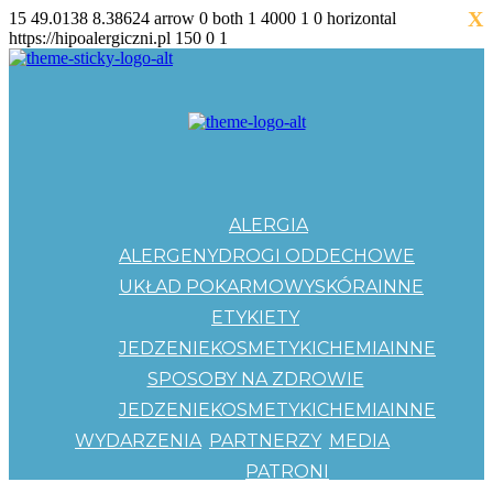
X
15
49.0138
8.38624
arrow
0
both
1
4000
1
0
horizontal
https://hipoalergiczni.pl
150
0
1
ALERGIA
ALERGENY
DROGI ODDECHOWE
UKŁAD POKARMOWY
SKÓRA
INNE
ETYKIETY
JEDZENIE
KOSMETYKI
CHEMIA
INNE
SPOSOBY NA ZDROWIE
JEDZENIE
KOSMETYKI
CHEMIA
INNE
WYDARZENIA
PARTNERZY
MEDIA
PATRONI