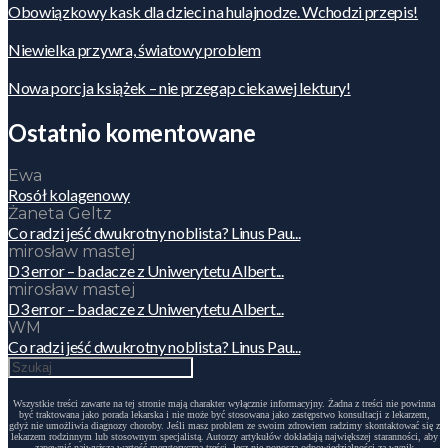
Obowiązkowy kask dla dzieci na hulajnodze. Wchodzi przepis!
Niewielka przywra, światowy problem
Nowa porcja książek – nie przegap ciekawej lektury!
Ostatnio komentowane
Ewa
Rosół kolagenowy
Żaneta Geltz
Co radzi jeść dwukrotny noblista? Linus Pau...
mirosław mastej
D3 error – badacze z Uniwerytetu Albert...
mirosław mastej
D3 error – badacze z Uniwerytetu Albert...
WM
Co radzi jeść dwukrotny noblista? Linus Pau...
Wszystkie treści zawarte na tej stronie mają charakter wyłącznie informacyjny. Żadna z treści nie powinna
być traktowana jako porada lekarska i nie może być stosowana jako zastępstwo konsultacji z lekarzem,
gdyż nie umożliwia diagnozy choroby. Jeśli masz problem ze swoim zdrowiem radzimy skontaktować się z
lekarzem rodzinnym lub stosownym specjalistą. Autorzy artykułów dokładają największej staranności, aby
zapewnić najwyższą wartość merytoryczną treści, lecz nie ponoszą odpowiedzialności za wynik