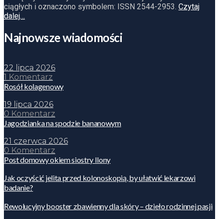
ciągłych i oznaczono symbolem: ISSN 2544-2953.
Czytaj
dalej…
Najnowsze wiadomości
22 lipca 2026
1 Komentarz
Rosół kolagenowy
19 lipca 2026
0 Komentarz
Jagodzianka na spodzie bananowym
21 czerwca 2026
0 Komentarz
Post domowy okiem siostry Ilony
Jak oczyścić jelita przed kolonoskopią, by ułatwić lekarzowi
badanie?
Rewolucyjny booster zbawienny dla skóry – dzieło rodzinnej pasji