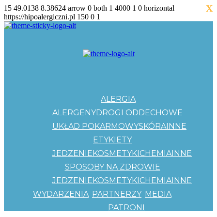
X
15
49.0138
8.38624
arrow
0
both
1
4000
1
0
horizontal
https://hipoalergiczni.pl
150
0
1
ALERGIA
ALERGENY
DROGI ODDECHOWE
UKŁAD POKARMOWY
SKÓRA
INNE
ETYKIETY
JEDZENIE
KOSMETYKI
CHEMIA
INNE
SPOSOBY NA ZDROWIE
JEDZENIE
KOSMETYKI
CHEMIA
INNE
WYDARZENIA
PARTNERZY
MEDIA
PATRONI