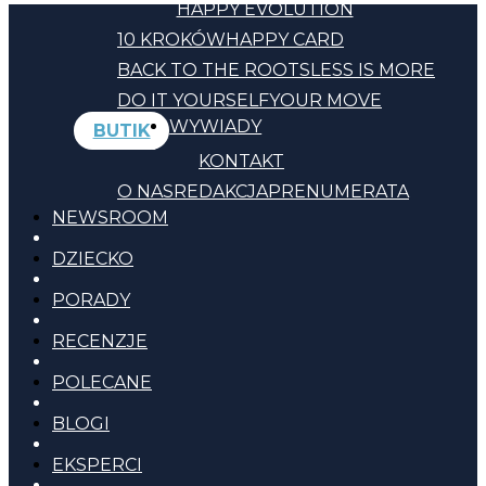
HAPPY EVOLUTION
10 KROKÓW
HAPPY CARD
BACK TO THE ROOTS
LESS IS MORE
DO IT YOURSELF
YOUR MOVE
WYWIADY
BUTIK
KONTAKT
O NAS
REDAKCJA
PRENUMERATA
NEWSROOM
DZIECKO
PORADY
RECENZJE
POLECANE
BLOGI
EKSPERCI