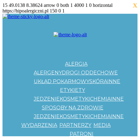
X
15
49.0138
8.38624
arrow
0
both
1
4000
1
0
horizontal
https://hipoalergiczni.pl
150
0
1
ALERGIA
ALERGENY
DROGI ODDECHOWE
UKŁAD POKARMOWY
SKÓRA
INNE
ETYKIETY
JEDZENIE
KOSMETYKI
CHEMIA
INNE
SPOSOBY NA ZDROWIE
JEDZENIE
KOSMETYKI
CHEMIA
INNE
WYDARZENIA
PARTNERZY
MEDIA
PATRONI