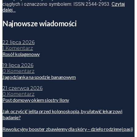
ciągłych i oznaczono symbolem: ISSN 2544-2953.
Czytaj
dalej…
Najnowsze wiadomości
22 lipca 2026
1 Komentarz
Rosół kolagenowy
19 lipca 2026
0 Komentarz
Jagodzianka na spodzie bananowym
21 czerwca 2026
0 Komentarz
Post domowy okiem siostry Ilony
Jak oczyścić jelita przed kolonoskopią, by ułatwić lekarzowi
badanie?
Rewolucyjny booster zbawienny dla skóry – dzieło rodzinnej pasji