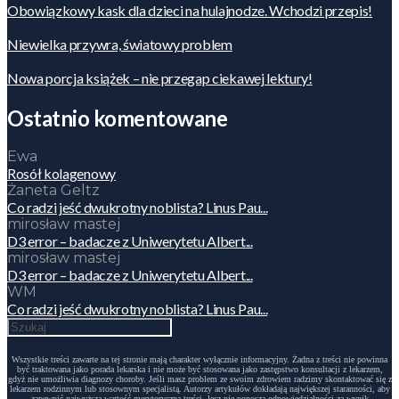
Obowiązkowy kask dla dzieci na hulajnodze. Wchodzi przepis!
Niewielka przywra, światowy problem
Nowa porcja książek – nie przegap ciekawej lektury!
Ostatnio komentowane
Ewa
Rosół kolagenowy
Żaneta Geltz
Co radzi jeść dwukrotny noblista? Linus Pau...
mirosław mastej
D3 error – badacze z Uniwerytetu Albert...
mirosław mastej
D3 error – badacze z Uniwerytetu Albert...
WM
Co radzi jeść dwukrotny noblista? Linus Pau...
Wszystkie treści zawarte na tej stronie mają charakter wyłącznie informacyjny. Żadna z treści nie powinna
być traktowana jako porada lekarska i nie może być stosowana jako zastępstwo konsultacji z lekarzem,
gdyż nie umożliwia diagnozy choroby. Jeśli masz problem ze swoim zdrowiem radzimy skontaktować się z
lekarzem rodzinnym lub stosownym specjalistą. Autorzy artykułów dokładają największej staranności, aby
zapewnić najwyższą wartość merytoryczną treści, lecz nie ponoszą odpowiedzialności za wynik