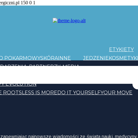
ergiczni.pl
150
0
1
ETYKIETY
AD POKARMOWY
SKÓRA
INNE
JEDZENIE
KOSMETYK
DARZENIA
PARTNERZY
MEDIA
PATRONI
Y EVOLUTION
E ROOTS
LESS IS MORE
DO IT YOURSELF
YOUR MOVE
, zapewniając najnowsze wiadomości ze świata nauki, medycyny