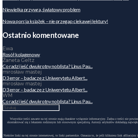
Niewielka przywra, światowy problem
Nowa porcja książek – nie przegap ciekawej lektury!
Ostatnio komentowane
Ewa
Rosół kolagenowy
Żaneta Geltz
Co radzi jeść dwukrotny noblista? Linus Pau...
mirosław mastej
D3 error – badacze z Uniwerytetu Albert...
mirosław mastej
D3 error – badacze z Uniwerytetu Albert...
WM
Co radzi jeść dwukrotny noblista? Linus Pau...
Wszystkie treści zawarte na tej stronie mają charakter wyłącznie informacyjny. Żadna z treści nie po
skontaktować się z lekarzem rodzinnym lub stosownym specjalistą. Autorzy artykułów dokładają największ
Niektóre linki na tej stronie internetowej, to linki partnerskie. Oznacza to, że jeśli klikniesz link afili