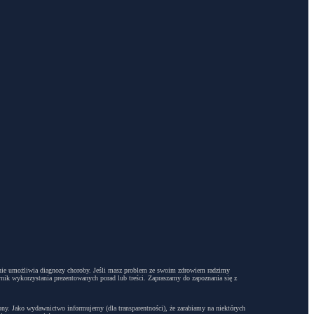
dyż nie umożliwia diagnozy choroby. Jeśli masz problem ze swoim zdrowiem radzimy
ynik wykorzystania prezentowanych porad lub treści. Zapraszamy do zapoznania się z
trony. Jako wydawnictwo informujemy (dla transparentności), że zarabiamy na niektórych