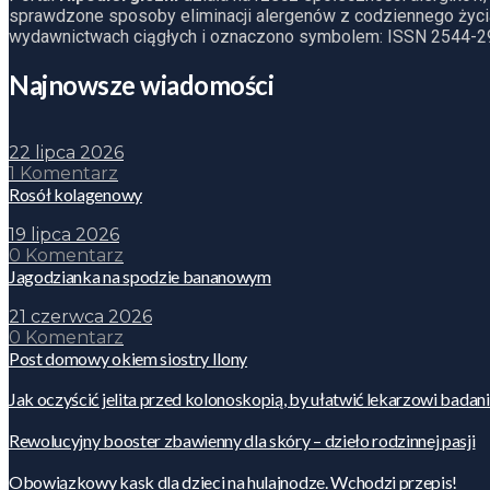
sprawdzone sposoby eliminacji alergenów z codziennego życia
wydawnictwach ciągłych i oznaczono symbolem: ISSN 2544-2
Najnowsze wiadomości
22 lipca 2026
1 Komentarz
Rosół kolagenowy
19 lipca 2026
0 Komentarz
Jagodzianka na spodzie bananowym
21 czerwca 2026
0 Komentarz
Post domowy okiem siostry Ilony
Jak oczyścić jelita przed kolonoskopią, by ułatwić lekarzowi badan
Rewolucyjny booster zbawienny dla skóry – dzieło rodzinnej pasji
Obowiązkowy kask dla dzieci na hulajnodze. Wchodzi przepis!