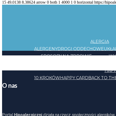
15
49.0138
8.38624
arrow
0
both
1
4000
1
0
horizontal
https://hipoal
ALERGIA
ALERGENY
DROGI ODDECHOWE
UKŁ
SPOSOBY NA ZDROWIE
WY
JEDZENIE
KOSMETYKI
CHEMIA
INNE
HAPP
10 KROKÓW
HAPPY CARD
BACK TO TH
O nas
Portal
Hipoalergiczni
działa na rzecz społeczności alergików