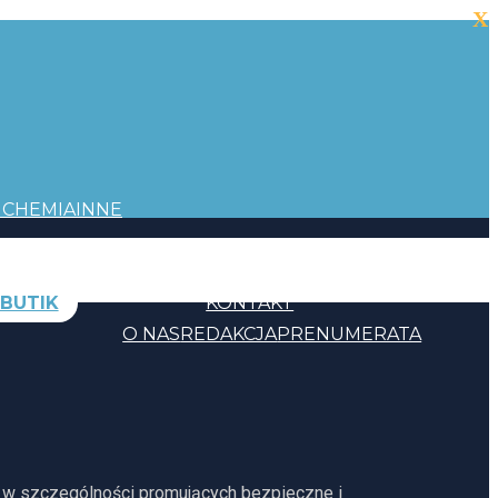
X
I
CHEMIA
INNE
BUTIK
KONTAKT
O NAS
REDAKCJA
PRENUMERATA
, w szczególności promujących bezpieczne i