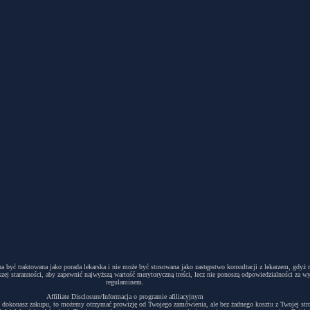
winna być traktowana jako porada lekarska i nie może być stosowana jako zastępstwo konsultacji z lekarzem, g
ej staranności, aby zapewnić najwyższą wartość merytoryczną treści, lecz nie ponoszą odpowiedzialności za w
regulaminem.
Affiliate Disclosure/Informacja o programie afiliacyjnym
acyjny i dokonasz zakupu, to możemy otrzymać prowizję od Twojego zamówienia, ale bez żadnego kosztu z Twojej s