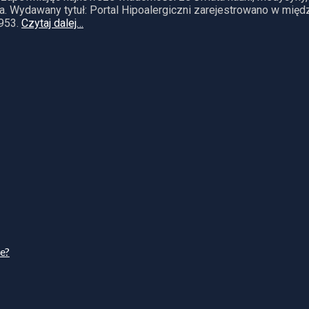
. Wydawany tytuł: Portal Hipoalergiczni zarejestrowano w mię
953.
Czytaj dalej…
ie?