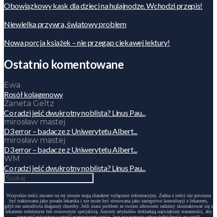
Obowiązkowy kask dla dzieci na hulajnodze. Wchodzi przepis!
Niewielka przywra, światowy problem
Nowa porcja książek – nie przegap ciekawej lektury!
Ostatnio komentowane
Ewa
Rosół kolagenowy
Żaneta Geltz
Co radzi jeść dwukrotny noblista? Linus Pau...
mirosław mastej
D3 error – badacze z Uniwerytetu Albert...
mirosław mastej
D3 error – badacze z Uniwerytetu Albert...
WM
Co radzi jeść dwukrotny noblista? Linus Pau...
Wszystkie treści zawarte na tej stronie mają charakter wyłącznie informacyjny. Żadna z treści nie powinna
być traktowana jako porada lekarska i nie może być stosowana jako zastępstwo konsultacji z lekarzem,
gdyż nie umożliwia diagnozy choroby. Jeśli masz problem ze swoim zdrowiem radzimy skontaktować się z
lekarzem rodzinnym lub stosownym specjalistą. Autorzy artykułów dokładają największej staranności, aby
zapewnić najwyższą wartość merytoryczną treści, lecz nie ponoszą odpowiedzialności za wynik