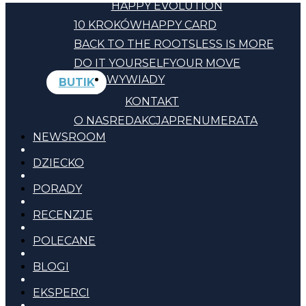
HAPPY EVOLUTION
10 KROKÓW
HAPPY CARD
BACK TO THE ROOTS
LESS IS MORE
DO IT YOURSELF
YOUR MOVE
WYWIADY
BUTIK
KONTAKT
O NAS
REDAKCJA
PRENUMERATA
NEWSROOM
DZIECKO
PORADY
RECENZJE
POLECANE
BLOGI
EKSPERCI