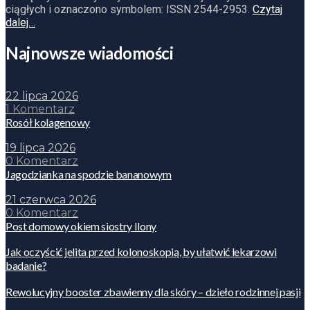
ciągłych i oznaczono symbolem: ISSN 2544-2953.
Czytaj
dalej…
Najnowsze wiadomości
22 lipca 2026
1 Komentarz
Rosół kolagenowy
19 lipca 2026
0 Komentarz
Jagodzianka na spodzie bananowym
21 czerwca 2026
0 Komentarz
Post domowy okiem siostry Ilony
Jak oczyścić jelita przed kolonoskopią, by ułatwić lekarzowi
badanie?
Rewolucyjny booster zbawienny dla skóry – dzieło rodzinnej pasji