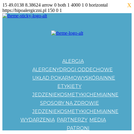
X
15
49.0138
8.38624
arrow
0
both
1
4000
1
0
horizontal
https://hipoalergiczni.pl
150
0
1
ALERGIA
ALERGENY
DROGI ODDECHOWE
UKŁAD POKARMOWY
SKÓRA
INNE
ETYKIETY
JEDZENIE
KOSMETYKI
CHEMIA
INNE
SPOSOBY NA ZDROWIE
JEDZENIE
KOSMETYKI
CHEMIA
INNE
WYDARZENIA
PARTNERZY
MEDIA
PATRONI