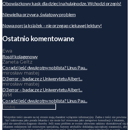
Obowiązkowy kask dla dzieci na hulajnodze. Wchodzi przepis!
Niewielka przywra, światowy problem
Nowa porcja książek – nie przegap ciekawej lektury!
Ostatnio komentowane
Ewa
Rosół kolagenowy
Żaneta Geltz
Co radzi jeść dwukrotny noblista? Linus Pau...
mirosław mastej
D3 error – badacze z Uniwerytetu Albert...
mirosław mastej
D3 error – badacze z Uniwerytetu Albert...
WM
Co radzi jeść dwukrotny noblista? Linus Pau...
Wszystkie treści zawarte na tej stronie mają charakter wyłącznie informacyjny. Żadna z treści nie powinna
być traktowana jako porada lekarska i nie może być stosowana jako zastępstwo konsultacji z lekarzem,
gdyż nie umożliwia diagnozy choroby. Jeśli masz problem ze swoim zdrowiem radzimy skontaktować się z
lekarzem rodzinnym lub stosownym specjalistą. Autorzy artykułów dokładają największej staranności, aby
zapewnić najwyższą wartość merytoryczną treści, lecz nie ponoszą odpowiedzialności za wynik