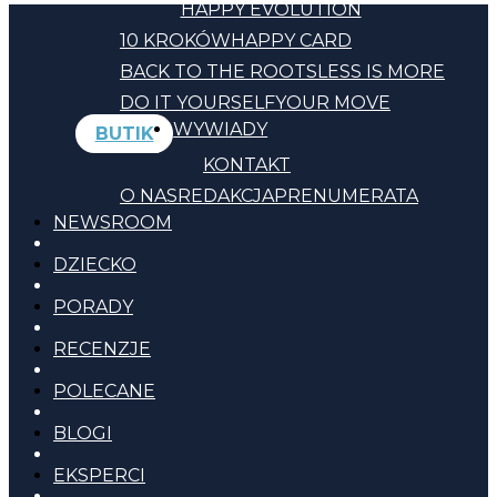
HAPPY EVOLUTION
10 KROKÓW
HAPPY CARD
BACK TO THE ROOTS
LESS IS MORE
DO IT YOURSELF
YOUR MOVE
WYWIADY
BUTIK
KONTAKT
O NAS
REDAKCJA
PRENUMERATA
NEWSROOM
DZIECKO
PORADY
RECENZJE
POLECANE
BLOGI
EKSPERCI