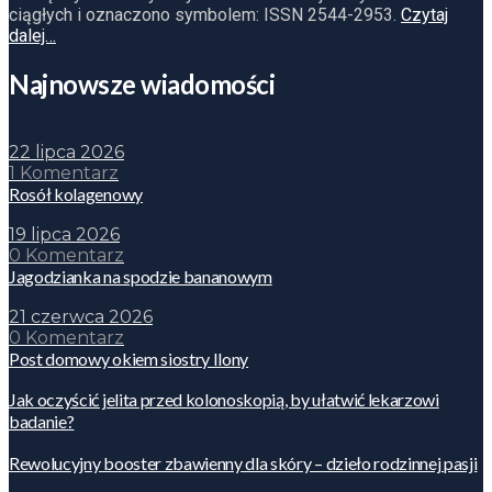
ciągłych i oznaczono symbolem: ISSN 2544-2953.
Czytaj
dalej…
Najnowsze wiadomości
22 lipca 2026
1 Komentarz
Rosół kolagenowy
19 lipca 2026
0 Komentarz
Jagodzianka na spodzie bananowym
21 czerwca 2026
0 Komentarz
Post domowy okiem siostry Ilony
Jak oczyścić jelita przed kolonoskopią, by ułatwić lekarzowi
badanie?
Rewolucyjny booster zbawienny dla skóry – dzieło rodzinnej pasji