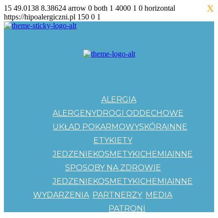
X
15
49.0138
8.38624
arrow
0
both
1
4000
1
0
horizontal
https://hipoalergiczni.pl
150
0
1
ALERGIA
ALERGENY
DROGI ODDECHOWE
UKŁAD POKARMOWY
SKÓRA
INNE
ETYKIETY
JEDZENIE
KOSMETYKI
CHEMIA
INNE
SPOSOBY NA ZDROWIE
JEDZENIE
KOSMETYKI
CHEMIA
INNE
WYDARZENIA
PARTNERZY
MEDIA
PATRONI