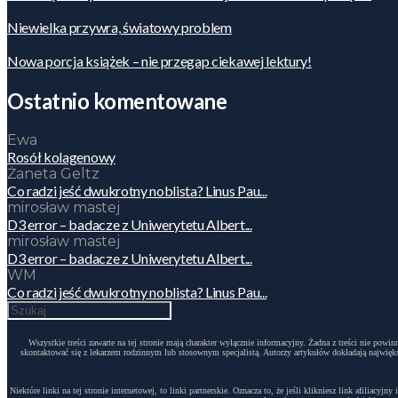
Niewielka przywra, światowy problem
Nowa porcja książek – nie przegap ciekawej lektury!
Ostatnio komentowane
Ewa
Rosół kolagenowy
Żaneta Geltz
Co radzi jeść dwukrotny noblista? Linus Pau...
mirosław mastej
D3 error – badacze z Uniwerytetu Albert...
mirosław mastej
D3 error – badacze z Uniwerytetu Albert...
WM
Co radzi jeść dwukrotny noblista? Linus Pau...
Wszystkie treści zawarte na tej stronie mają charakter wyłącznie informacyjny. Żadna z treści nie po
skontaktować się z lekarzem rodzinnym lub stosownym specjalistą. Autorzy artykułów dokładają największ
Niektóre linki na tej stronie internetowej, to linki partnerskie. Oznacza to, że jeśli klikniesz link afili