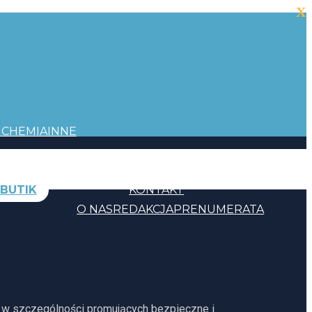
X
I
CHEMIA
INNE
BUTIK
KONTAKT
O NAS
REDAKCJA
PRENUMERATA
, w szczególności promujących bezpieczne i