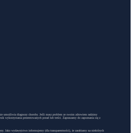
dyż nie umożliwia diagnozy choroby. Jeśli masz problem ze swoim zdrowiem radzimy
ynik wykorzystania prezentowanych porad lub treści. Zapraszamy do zapoznania się z
trony. Jako wydawnictwo informujemy (dla transparentności), że zarabiamy na niektórych