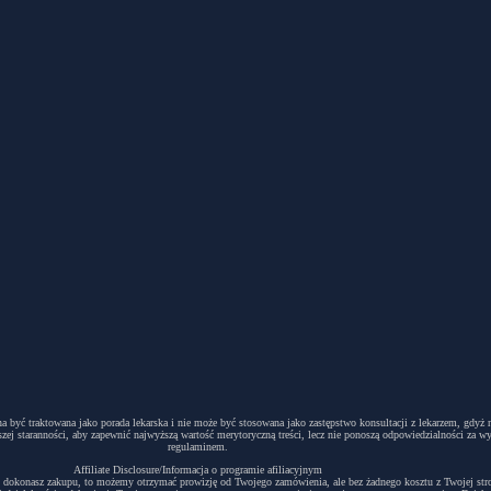
winna być traktowana jako porada lekarska i nie może być stosowana jako zastępstwo konsultacji z lekarzem, g
ej staranności, aby zapewnić najwyższą wartość merytoryczną treści, lecz nie ponoszą odpowiedzialności za w
regulaminem.
Affiliate Disclosure/Informacja o programie afiliacyjnym
acyjny i dokonasz zakupu, to możemy otrzymać prowizję od Twojego zamówienia, ale bez żadnego kosztu z Twojej s