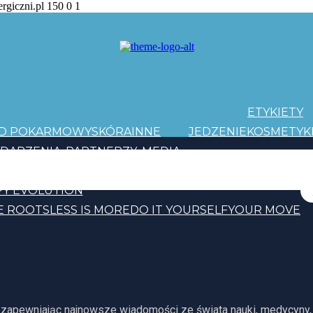
ergiczni.pl
150
0
1
ETYKIETY
AD POKARMOWY
SKÓRA
INNE
JEDZENIE
KOSMETYK
DARZENIA
PARTNERZY
MEDIA
PATRONI
Y EVOLUTION
E ROOTS
LESS IS MORE
DO IT YOURSELF
YOUR MOVE
, zapewniając najnowsze wiadomości ze świata nauki, medycyny