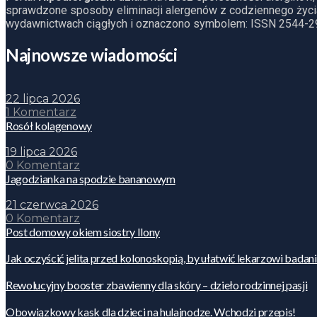
sprawdzone sposoby eliminacji alergenów z codziennego życia
wydawnictwach ciągłych i oznaczono symbolem: ISSN 2544-2
Najnowsze wiadomości
22 lipca 2026
1 Komentarz
Rosół kolagenowy
19 lipca 2026
0 Komentarz
Jagodzianka na spodzie bananowym
21 czerwca 2026
0 Komentarz
Post domowy okiem siostry Ilony
Jak oczyścić jelita przed kolonoskopią, by ułatwić lekarzowi badan
Rewolucyjny booster zbawienny dla skóry – dzieło rodzinnej pasji
Obowiązkowy kask dla dzieci na hulajnodze. Wchodzi przepis!