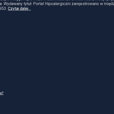
. Wydawany tytuł: Portal Hipoalergiczni zarejestrowano w mię
953.
Czytaj dalej…
ie?