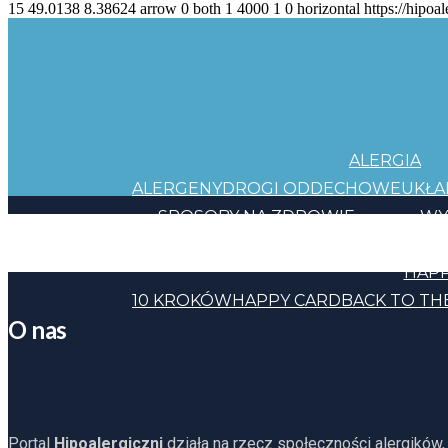
15
49.0138
8.38624
arrow
0
both
1
4000
1
0
horizontal
https://hipoal
ALERGIA
ALERGENY
DROGI ODDECHOWE
UKŁ
SPOSOBY NA ZDROWIE
WY
JEDZENIE
KOSMETYKI
CHEMIA
INNE
HAPP
10 KROKÓW
HAPPY CARD
BACK TO TH
O nas
Portal
Hipoalergiczni
działa na rzecz społeczności alergików