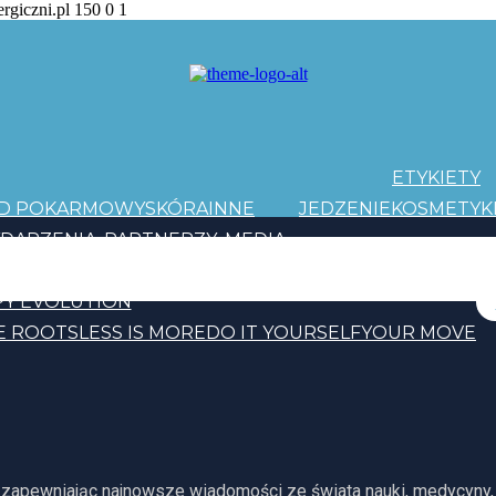
ergiczni.pl
150
0
1
ETYKIETY
AD POKARMOWY
SKÓRA
INNE
JEDZENIE
KOSMETYK
DARZENIA
PARTNERZY
MEDIA
PATRONI
Y EVOLUTION
E ROOTS
LESS IS MORE
DO IT YOURSELF
YOUR MOVE
, zapewniając najnowsze wiadomości ze świata nauki, medycyny