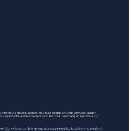
dyż nie umożliwia diagnozy choroby. Jeśli masz problem ze swoim zdrowiem radzimy
ynik wykorzystania prezentowanych porad lub treści. Zapraszamy do zapoznania się z
trony. Jako wydawnictwo informujemy (dla transparentności), że zarabiamy na niektórych