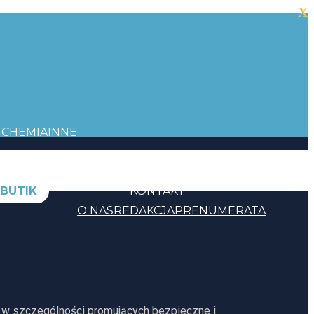
X
I
CHEMIA
INNE
BUTIK
KONTAKT
O NAS
REDAKCJA
PRENUMERATA
, w szczególności promujących bezpieczne i