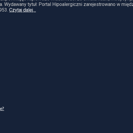
. Wydawany tytuł: Portal Hipoalergiczni zarejestrowano w mię
953.
Czytaj dalej…
ie?