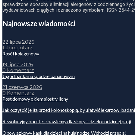
sprawdzone sposoby eliminacji alergenów z codziennego życia
wydawnictwach ciągłych i oznaczono symbolem: ISSN 2544-2
Najnowsze wiadomości
22 lipca 2026
1 Komentarz
Rosół kolagenowy
19 lipca 2026
0 Komentarz
Jagodzianka na spodzie bananowym
21 czerwca 2026
0 Komentarz
Post domowy okiem siostry Ilony
Jak oczyścić jelita przed kolonoskopią, by ułatwić lekarzowi badan
Rewolucyjny booster zbawienny dla skóry – dzieło rodzinnej pasji
Obowiązkowy kask dla dzieci na hulajnodze. Wchodzi przepis!