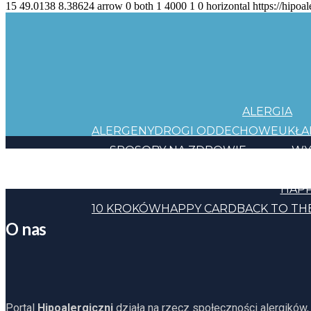
15
49.0138
8.38624
arrow
0
both
1
4000
1
0
horizontal
https://hipoal
ALERGIA
ALERGENY
DROGI ODDECHOWE
UKŁ
SPOSOBY NA ZDROWIE
WY
JEDZENIE
KOSMETYKI
CHEMIA
INNE
HAPP
10 KROKÓW
HAPPY CARD
BACK TO TH
O nas
Portal
Hipoalergiczni
działa na rzecz społeczności alergików