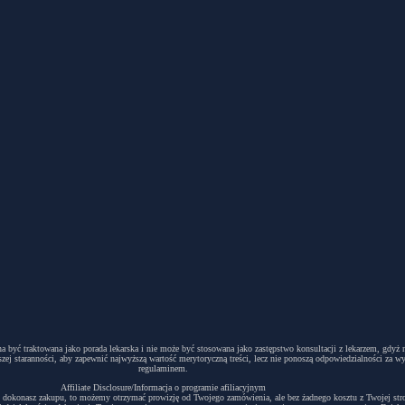
winna być traktowana jako porada lekarska i nie może być stosowana jako zastępstwo konsultacji z lekarzem, g
ej staranności, aby zapewnić najwyższą wartość merytoryczną treści, lecz nie ponoszą odpowiedzialności za w
regulaminem.
Affiliate Disclosure/Informacja o programie afiliacyjnym
acyjny i dokonasz zakupu, to możemy otrzymać prowizję od Twojego zamówienia, ale bez żadnego kosztu z Twojej s