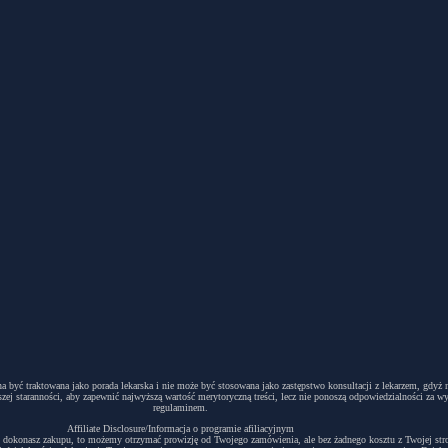
winna być traktowana jako porada lekarska i nie może być stosowana jako zastępstwo konsultacji z lekarzem, g
ej staranności, aby zapewnić najwyższą wartość merytoryczną treści, lecz nie ponoszą odpowiedzialności za w
regulaminem.
Affiliate Disclosure/Informacja o programie afiliacyjnym
acyjny i dokonasz zakupu, to możemy otrzymać prowizję od Twojego zamówienia, ale bez żadnego kosztu z Twojej s