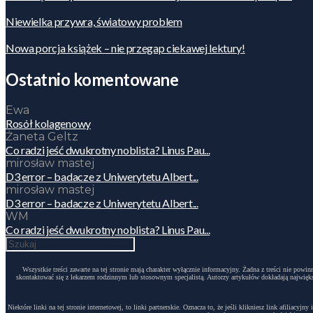
Niewielka przywra, światowy problem
Nowa porcja książek – nie przegap ciekawej lektury!
Ostatnio komentowane
Ewa
Rosół kolagenowy
Żaneta Geltz
Co radzi jeść dwukrotny noblista? Linus Pau...
mirosław mastej
D3 error – badacze z Uniwerytetu Albert...
mirosław mastej
D3 error – badacze z Uniwerytetu Albert...
WM
Co radzi jeść dwukrotny noblista? Linus Pau...
Wszystkie treści zawarte na tej stronie mają charakter wyłącznie informacyjny. Żadna z treści nie po
skontaktować się z lekarzem rodzinnym lub stosownym specjalistą. Autorzy artykułów dokładają największ
Niektóre linki na tej stronie internetowej, to linki partnerskie. Oznacza to, że jeśli klikniesz link afili