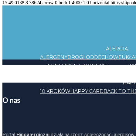
15
49.0138
8.38624
arrow
0
both
1
4000
1
0
horizontal
https://hipoal
ALERGIA
ALERGENY
DROGI ODDECHOWE
UKŁ
SPOSOBY NA ZDROWIE
WY
JEDZENIE
KOSMETYKI
CHEMIA
INNE
HAPP
10 KROKÓW
HAPPY CARD
BACK TO TH
O nas
Portal
Hipoalergiczni
działa na rzecz społeczności alergików