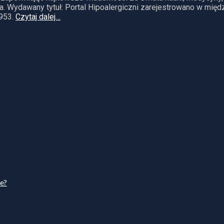
. Wydawany tytuł: Portal Hipoalergiczni zarejestrowano w mię
953.
Czytaj dalej…
ie?