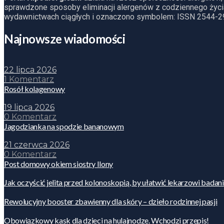
sprawdzone sposoby eliminacji alergenów z codziennego życia
wydawnictwach ciągłych i oznaczono symbolem: ISSN 2544-2
Najnowsze wiadomości
22 lipca 2026
1 Komentarz
Rosół kolagenowy
19 lipca 2026
0 Komentarz
Jagodzianka na spodzie bananowym
21 czerwca 2026
0 Komentarz
Post domowy okiem siostry Ilony
Jak oczyścić jelita przed kolonoskopią, by ułatwić lekarzowi badan
Rewolucyjny booster zbawienny dla skóry – dzieło rodzinnej pasji
Obowiązkowy kask dla dzieci na hulajnodze. Wchodzi przepis!