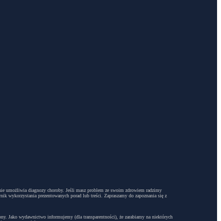
dyż nie umożliwia diagnozy choroby. Jeśli masz problem ze swoim zdrowiem radzimy
ynik wykorzystania prezentowanych porad lub treści. Zapraszamy do zapoznania się z
trony. Jako wydawnictwo informujemy (dla transparentności), że zarabiamy na niektórych