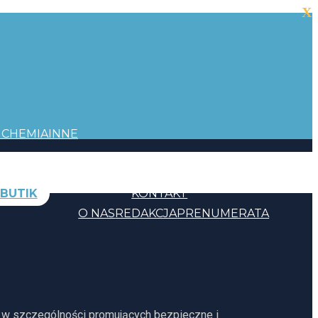
X
I
CHEMIA
INNE
BUTIK
KONTAKT
O NAS
REDAKCJA
PRENUMERATA
, w szczególności promujących bezpieczne i