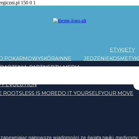
ergiczni.pl
150
0
1
ETYKIETY
AD POKARMOWY
SKÓRA
INNE
JEDZENIE
KOSMETYK
DARZENIA
PARTNERZY
MEDIA
PATRONI
Y EVOLUTION
E ROOTS
LESS IS MORE
DO IT YOURSELF
YOUR MOVE
, zapewniając najnowsze wiadomości ze świata nauki, medycyny