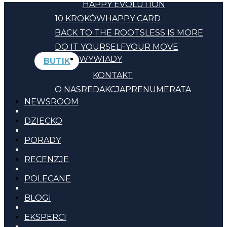
HAPPY EVOLUTION
10 KROKÓW
HAPPY CARD
BACK TO THE ROOTS
LESS IS MORE
DO IT YOURSELF
YOUR MOVE
WYWIADY
BUTIK
KONTAKT
O NAS
REDAKCJA
PRENUMERATA
NEWSROOM
DZIECKO
PORADY
RECENZJE
POLECANE
BLOGI
EKSPERCI