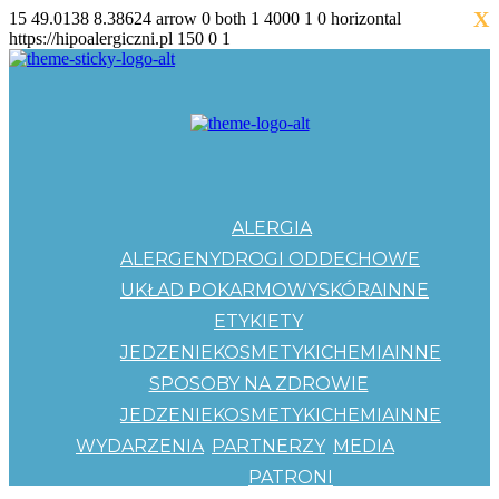
X
15
49.0138
8.38624
arrow
0
both
1
4000
1
0
horizontal
https://hipoalergiczni.pl
150
0
1
ALERGIA
ALERGENY
DROGI ODDECHOWE
UKŁAD POKARMOWY
SKÓRA
INNE
ETYKIETY
JEDZENIE
KOSMETYKI
CHEMIA
INNE
SPOSOBY NA ZDROWIE
JEDZENIE
KOSMETYKI
CHEMIA
INNE
WYDARZENIA
PARTNERZY
MEDIA
PATRONI