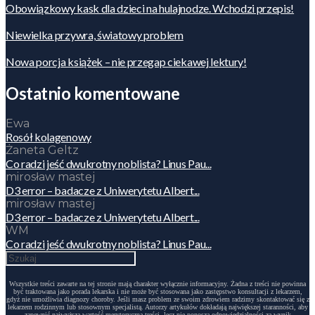
Obowiązkowy kask dla dzieci na hulajnodze. Wchodzi przepis!
Niewielka przywra, światowy problem
Nowa porcja książek – nie przegap ciekawej lektury!
Ostatnio komentowane
Ewa
Rosół kolagenowy
Żaneta Geltz
Co radzi jeść dwukrotny noblista? Linus Pau...
mirosław mastej
D3 error – badacze z Uniwerytetu Albert...
mirosław mastej
D3 error – badacze z Uniwerytetu Albert...
WM
Co radzi jeść dwukrotny noblista? Linus Pau...
Wszystkie treści zawarte na tej stronie mają charakter wyłącznie informacyjny. Żadna z treści nie powinna
być traktowana jako porada lekarska i nie może być stosowana jako zastępstwo konsultacji z lekarzem,
gdyż nie umożliwia diagnozy choroby. Jeśli masz problem ze swoim zdrowiem radzimy skontaktować się z
lekarzem rodzinnym lub stosownym specjalistą. Autorzy artykułów dokładają największej staranności, aby
zapewnić najwyższą wartość merytoryczną treści, lecz nie ponoszą odpowiedzialności za wynik