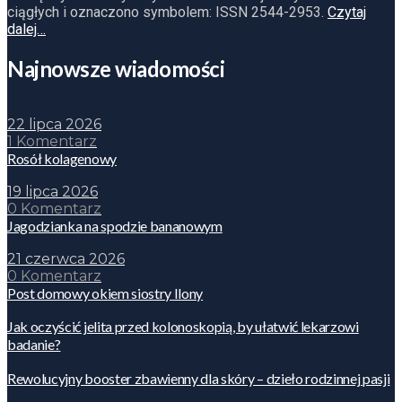
ciągłych i oznaczono symbolem: ISSN 2544-2953.
Czytaj
dalej…
Najnowsze wiadomości
22 lipca 2026
1 Komentarz
Rosół kolagenowy
19 lipca 2026
0 Komentarz
Jagodzianka na spodzie bananowym
21 czerwca 2026
0 Komentarz
Post domowy okiem siostry Ilony
Jak oczyścić jelita przed kolonoskopią, by ułatwić lekarzowi
badanie?
Rewolucyjny booster zbawienny dla skóry – dzieło rodzinnej pasji