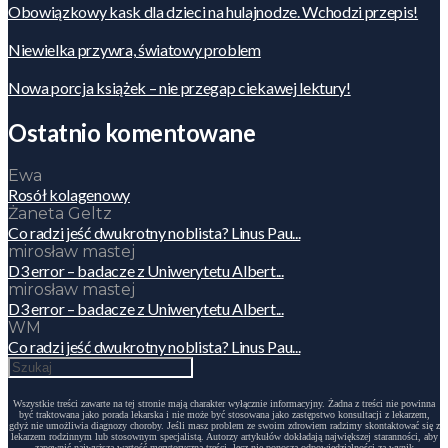
Obowiązkowy kask dla dzieci na hulajnodze. Wchodzi przepis!
Niewielka przywra, światowy problem
Nowa porcja książek – nie przegap ciekawej lektury!
Ostatnio komentowane
Ewa
Rosół kolagenowy
Żaneta Geltz
Co radzi jeść dwukrotny noblista? Linus Pau...
mirosław mastej
D3 error – badacze z Uniwerytetu Albert...
mirosław mastej
D3 error – badacze z Uniwerytetu Albert...
WM
Co radzi jeść dwukrotny noblista? Linus Pau...
Wszystkie treści zawarte na tej stronie mają charakter wyłącznie informacyjny. Żadna z treści nie powinna
być traktowana jako porada lekarska i nie może być stosowana jako zastępstwo konsultacji z lekarzem,
gdyż nie umożliwia diagnozy choroby. Jeśli masz problem ze swoim zdrowiem radzimy skontaktować się z
lekarzem rodzinnym lub stosownym specjalistą. Autorzy artykułów dokładają największej staranności, aby
zapewnić najwyższą wartość merytoryczną treści, lecz nie ponoszą odpowiedzialności za wynik