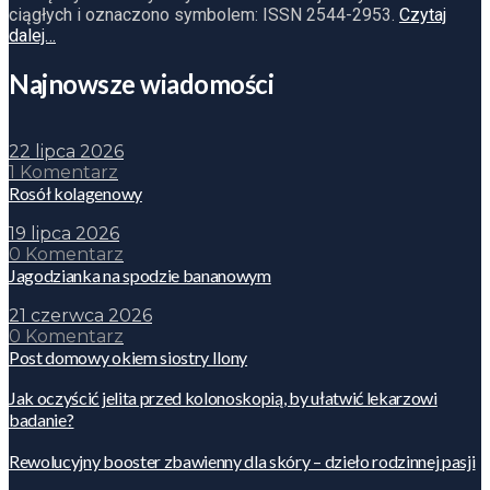
ciągłych i oznaczono symbolem: ISSN 2544-2953.
Czytaj
dalej…
Najnowsze wiadomości
22 lipca 2026
1 Komentarz
Rosół kolagenowy
19 lipca 2026
0 Komentarz
Jagodzianka na spodzie bananowym
21 czerwca 2026
0 Komentarz
Post domowy okiem siostry Ilony
Jak oczyścić jelita przed kolonoskopią, by ułatwić lekarzowi
badanie?
Rewolucyjny booster zbawienny dla skóry – dzieło rodzinnej pasji