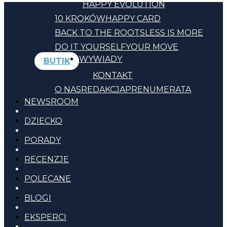
HAPPY EVOLUTION
10 KROKÓW
HAPPY CARD
BACK TO THE ROOTS
LESS IS MORE
DO IT YOURSELF
YOUR MOVE
WYWIADY
BUTIK
KONTAKT
O NAS
REDAKCJA
PRENUMERATA
NEWSROOM
DZIECKO
PORADY
RECENZJE
POLECANE
BLOGI
EKSPERCI