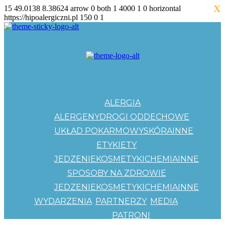
X
15
49.0138
8.38624
arrow
0
both
1
4000
1
0
horizontal
https://hipoalergiczni.pl
150
0
1
ALERGIA
ALERGENY
DROGI ODDECHOWE
UKŁAD POKARMOWY
SKÓRA
INNE
ETYKIETY
JEDZENIE
KOSMETYKI
CHEMIA
INNE
SPOSOBY NA ZDROWIE
JEDZENIE
KOSMETYKI
CHEMIA
INNE
WYDARZENIA
PARTNERZY
MEDIA
PATRONI