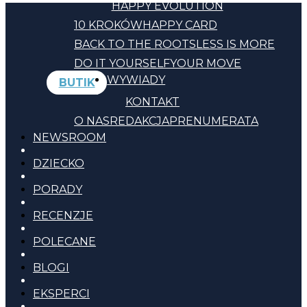
HAPPY EVOLUTION
10 KROKÓW
HAPPY CARD
BACK TO THE ROOTS
LESS IS MORE
DO IT YOURSELF
YOUR MOVE
WYWIADY
BUTIK
KONTAKT
O NAS
REDAKCJA
PRENUMERATA
NEWSROOM
DZIECKO
PORADY
RECENZJE
POLECANE
BLOGI
EKSPERCI