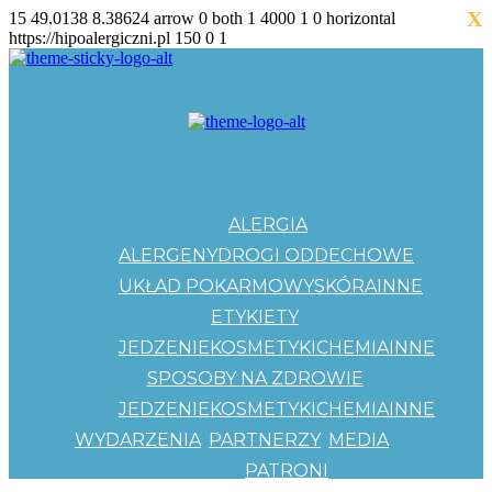
X
15
49.0138
8.38624
arrow
0
both
1
4000
1
0
horizontal
https://hipoalergiczni.pl
150
0
1
ALERGIA
ALERGENY
DROGI ODDECHOWE
UKŁAD POKARMOWY
SKÓRA
INNE
ETYKIETY
JEDZENIE
KOSMETYKI
CHEMIA
INNE
SPOSOBY NA ZDROWIE
JEDZENIE
KOSMETYKI
CHEMIA
INNE
WYDARZENIA
PARTNERZY
MEDIA
PATRONI