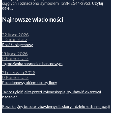
ciągłych i oznaczono symbolem: ISSN 2544-2953.
Czytaj
dalej…
Najnowsze wiadomości
22 lipca 2026
1 Komentarz
Rosół kolagenowy
19 lipca 2026
0 Komentarz
Jagodzianka na spodzie bananowym
21 czerwca 2026
0 Komentarz
Post domowy okiem siostry Ilony
Jak oczyścić jelita przed kolonoskopią, by ułatwić lekarzowi
badanie?
Rewolucyjny booster zbawienny dla skóry – dzieło rodzinnej pasji