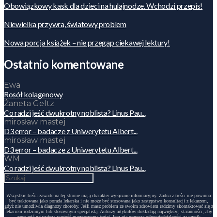
Obowiązkowy kask dla dzieci na hulajnodze. Wchodzi przepis!
Niewielka przywra, światowy problem
Nowa porcja książek – nie przegap ciekawej lektury!
Ostatnio komentowane
Ewa
Rosół kolagenowy
Żaneta Geltz
Co radzi jeść dwukrotny noblista? Linus Pau...
mirosław mastej
D3 error – badacze z Uniwerytetu Albert...
mirosław mastej
D3 error – badacze z Uniwerytetu Albert...
WM
Co radzi jeść dwukrotny noblista? Linus Pau...
Wszystkie treści zawarte na tej stronie mają charakter wyłącznie informacyjny. Żadna z treści nie powinna
być traktowana jako porada lekarska i nie może być stosowana jako zastępstwo konsultacji z lekarzem,
gdyż nie umożliwia diagnozy choroby. Jeśli masz problem ze swoim zdrowiem radzimy skontaktować się z
lekarzem rodzinnym lub stosownym specjalistą. Autorzy artykułów dokładają największej staranności, aby
zapewnić najwyższą wartość merytoryczną treści, lecz nie ponoszą odpowiedzialności za wynik