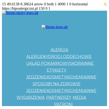
X
15
49.0138
8.38624
arrow
0
both
1
4000
1
0
horizontal
https://hipoalergiczni.pl
150
0
1
ALERGIA
ALERGENY
DROGI ODDECHOWE
UKŁAD POKARMOWY
SKÓRA
INNE
ETYKIETY
JEDZENIE
KOSMETYKI
CHEMIA
INNE
SPOSOBY NA ZDROWIE
JEDZENIE
KOSMETYKI
CHEMIA
INNE
WYDARZENIA
PARTNERZY
MEDIA
PATRONI