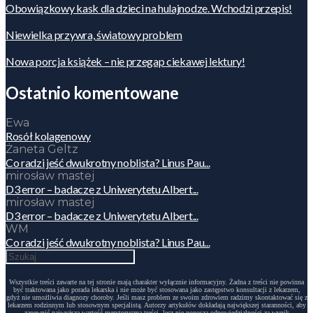
Obowiązkowy kask dla dzieci na hulajnodze. Wchodzi przepis!
Niewielka przywra, światowy problem
Nowa porcja książek – nie przegap ciekawej lektury!
Ostatnio komentowane
Ewa
Rosół kolagenowy
Żaneta Geltz
Co radzi jeść dwukrotny noblista? Linus Pau...
mirosław mastej
D3 error – badacze z Uniwerytetu Albert...
mirosław mastej
D3 error – badacze z Uniwerytetu Albert...
WM
Co radzi jeść dwukrotny noblista? Linus Pau...
Wszystkie treści zawarte na tej stronie mają charakter wyłącznie informacyjny. Żadna z treści nie powinna
być traktowana jako porada lekarska i nie może być stosowana jako zastępstwo konsultacji z lekarzem,
gdyż nie umożliwia diagnozy choroby. Jeśli masz problem ze swoim zdrowiem radzimy skontaktować się z
lekarzem rodzinnym lub stosownym specjalistą. Autorzy artykułów dokładają największej staranności, aby
zapewnić najwyższą wartość merytoryczną treści, lecz nie ponoszą odpowiedzialności za wynik