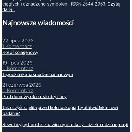
ciągłych i oznaczono symbolem: ISSN 2544-2953.
Czytaj
dalej…
Najnowsze wiadomości
22 lipca 2026
1 Komentarz
Rosół kolagenowy
19 lipca 2026
0 Komentarz
Jagodzianka na spodzie bananowym
21 czerwca 2026
0 Komentarz
Post domowy okiem siostry Ilony
Jak oczyścić jelita przed kolonoskopią, by ułatwić lekarzowi
badanie?
Rewolucyjny booster zbawienny dla skóry – dzieło rodzinnej pasji