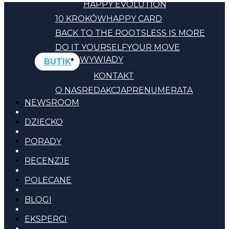
HAPPY EVOLUTION
10 KROKÓW
HAPPY CARD
BACK TO THE ROOTS
LESS IS MORE
DO IT YOURSELF
YOUR MOVE
WYWIADY
BUTIK
KONTAKT
O NAS
REDAKCJA
PRENUMERATA
NEWSROOM
DZIECKO
PORADY
RECENZJE
POLECANE
BLOGI
EKSPERCI