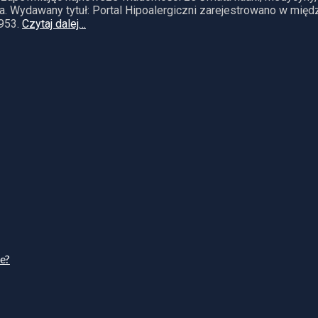
. Wydawany tytuł: Portal Hipoalergiczni zarejestrowano w mię
953.
Czytaj dalej…
ie?