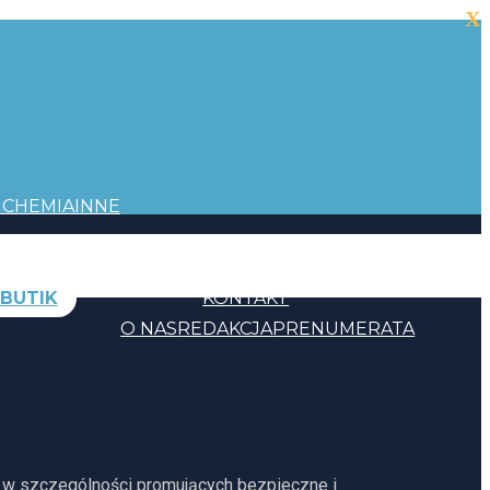
X
I
CHEMIA
INNE
BUTIK
KONTAKT
O NAS
REDAKCJA
PRENUMERATA
, w szczególności promujących bezpieczne i