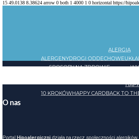
15
49.0138
8.38624
arrow
0
both
1
4000
1
0
horizontal
https://hipoal
ALERGIA
ALERGENY
DROGI ODDECHOWE
UKŁ
SPOSOBY NA ZDROWIE
WY
JEDZENIE
KOSMETYKI
CHEMIA
INNE
HAPP
10 KROKÓW
HAPPY CARD
BACK TO TH
O nas
Portal
Hipoalergiczni
działa na rzecz społeczności alergików