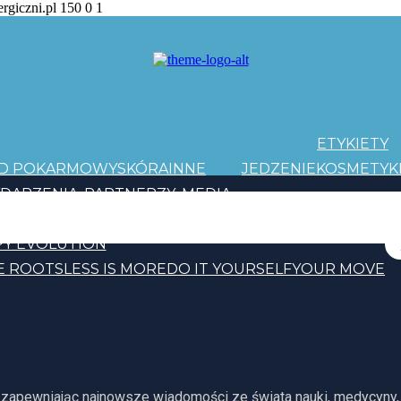
ergiczni.pl
150
0
1
ETYKIETY
AD POKARMOWY
SKÓRA
INNE
JEDZENIE
KOSMETYK
DARZENIA
PARTNERZY
MEDIA
PATRONI
Y EVOLUTION
E ROOTS
LESS IS MORE
DO IT YOURSELF
YOUR MOVE
, zapewniając najnowsze wiadomości ze świata nauki, medycyny