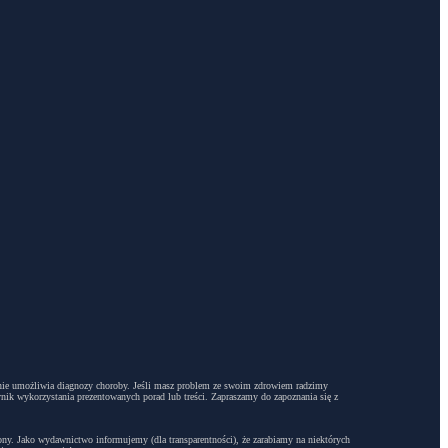
dyż nie umożliwia diagnozy choroby. Jeśli masz problem ze swoim zdrowiem radzimy
ynik wykorzystania prezentowanych porad lub treści. Zapraszamy do zapoznania się z
trony. Jako wydawnictwo informujemy (dla transparentności), że zarabiamy na niektórych