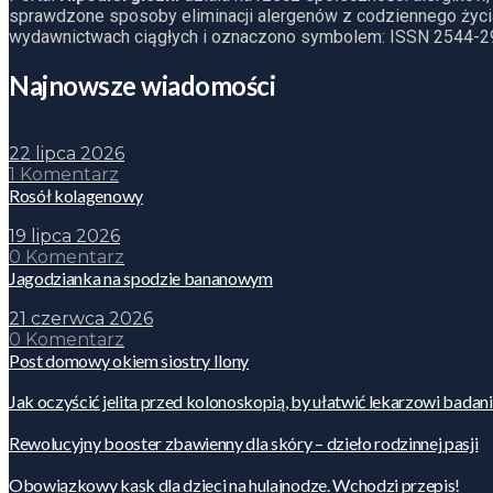
sprawdzone sposoby eliminacji alergenów z codziennego życia
wydawnictwach ciągłych i oznaczono symbolem: ISSN 2544-2
Najnowsze wiadomości
22 lipca 2026
1 Komentarz
Rosół kolagenowy
19 lipca 2026
0 Komentarz
Jagodzianka na spodzie bananowym
21 czerwca 2026
0 Komentarz
Post domowy okiem siostry Ilony
Jak oczyścić jelita przed kolonoskopią, by ułatwić lekarzowi badan
Rewolucyjny booster zbawienny dla skóry – dzieło rodzinnej pasji
Obowiązkowy kask dla dzieci na hulajnodze. Wchodzi przepis!