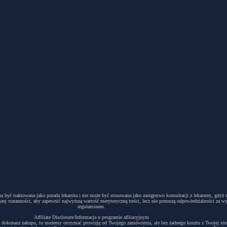
winna być traktowana jako porada lekarska i nie może być stosowana jako zastępstwo konsultacji z lekarzem, g
ej staranności, aby zapewnić najwyższą wartość merytoryczną treści, lecz nie ponoszą odpowiedzialności za w
regulaminem.
Affiliate Disclosure/Informacja o programie afiliacyjnym
acyjny i dokonasz zakupu, to możemy otrzymać prowizję od Twojego zamówienia, ale bez żadnego kosztu z Twojej s