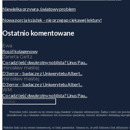
Niewielka przywra, światowy problem
Nowa porcja książek – nie przegap ciekawej lektury!
Ostatnio komentowane
Ewa
Rosół kolagenowy
Żaneta Geltz
Co radzi jeść dwukrotny noblista? Linus Pau...
mirosław mastej
D3 error – badacze z Uniwerytetu Albert...
mirosław mastej
D3 error – badacze z Uniwerytetu Albert...
WM
Co radzi jeść dwukrotny noblista? Linus Pau...
Wszystkie treści zawarte na tej stronie mają charakter wyłącznie informacyjny. Żadna z treści nie po
skontaktować się z lekarzem rodzinnym lub stosownym specjalistą. Autorzy artykułów dokładają największ
Niektóre linki na tej stronie internetowej, to linki partnerskie. Oznacza to, że jeśli klikniesz link afili