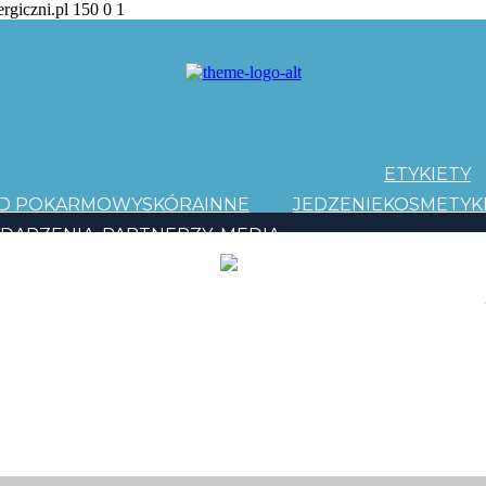
ergiczni.pl
150
0
1
ETYKIETY
AD POKARMOWY
SKÓRA
INNE
JEDZENIE
KOSMETYK
DARZENIA
PARTNERZY
MEDIA
PATRONI
Y EVOLUTION
E ROOTS
LESS IS MORE
DO IT YOURSELF
YOUR MOVE