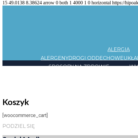
15
49.0138
8.38624
arrow
0
both
1
4000
1
0
horizontal
https://hipoal
ALERGIA
ALERGENY
DROGI ODDECHOWE
UKŁ
SPOSOBY NA ZDROWIE
WY
JEDZENIE
KOSMETYKI
CHEMIA
INNE
HAPP
10 KROKÓW
HAPPY CARD
BACK TO TH
Koszyk
[woocommerce_cart]
PODZIEL SIĘ